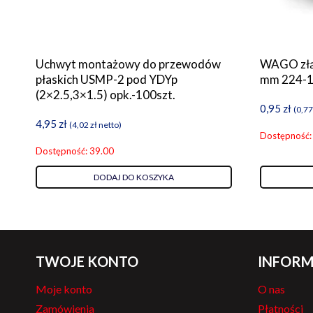
Uchwyt montażowy do przewodów
WAGO złąc
płaskich USMP-2 pod YDYp
mm 224-
(2×2.5,3×1.5) opk.-100szt.
0,95
zł
(
0,7
4,95
zł
(
4,02
zł
netto)
Dostępność:
Dostępność: 39.00
DODAJ DO KOSZYKA
TWOJE KONTO
INFORM
Moje konto
O nas
Zamówienia
Płatności