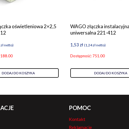
zka oświetleniowa 2×2,5
WAGO złączka instalacyjn
112
uniwersalna 221-412
1,53
zł
7
zł
netto)
(
1,24
zł
netto)
 188.00
Dostępność: 751.00
DODAJ DO KOSZYKA
DODAJ DO KOSZYKA
ACJE
POMOC
Kontakt
Reklamacje