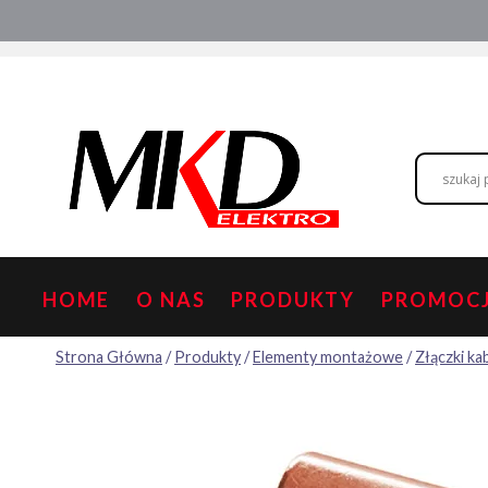
Przejdź
Hurtownia elektryczna
Doradztwo
do
treści
HOME
O NAS
PRODUKTY
PROMOC
Strona Główna
/
Produkty
/
Elementy montażowe
/
Złączki k