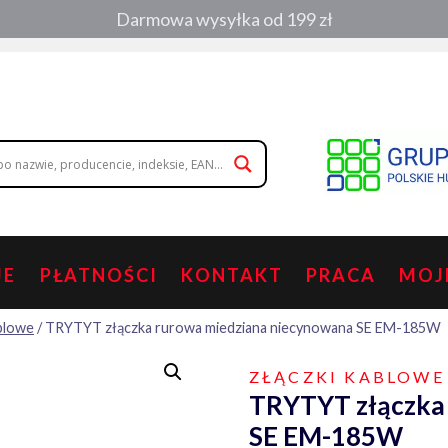
Darmowa wysyłka od 199 zł
, zamówienia telefoniczne:
508 053 391
,
508 686 242
|
wolisz napisa
JE
PŁATNOŚCI
KONTAKT
PRACA
MOJ
ablowe
/
TRYTYT złączka rurowa miedziana niecynowana SE EM-185W
ZŁĄCZKI KABLOWE
TRYTYT złączka
SE EM-185W