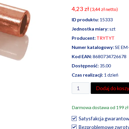
4,23
zł
(
3,44
zł
netto)
ID produktu:
15333
Jednostka miary:
szt
Producent:
TRYTYT
Numer katalogowy:
SE EM
Kod EAN:
8680734726678
Dostępność:
35.00
Czas realizacji:
1 dzień
ilość
Dodaj do kosz
TRYTYT
złączka
Darmowa dostawa od 199 zł
rurowa
miedziana
Satysfakcja gwaranto
niecynowana
Bezproblemowe zwrot