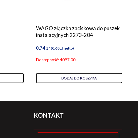
a
WAGO złączka zaciskowa do puszek
instalacyjnych 2273-204
0,74
zł
(
0,60
zł
netto)
Dostępność: 4097.00
DODAJ DO KOSZYKA
KONTAKT