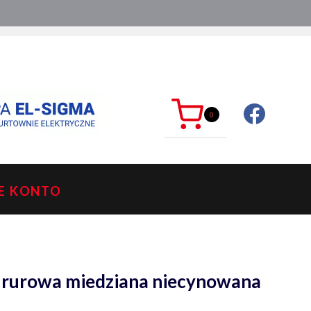
ć?
sklep@mkdelektro.pl
0
E KONTO
 rurowa miedziana niecynowana