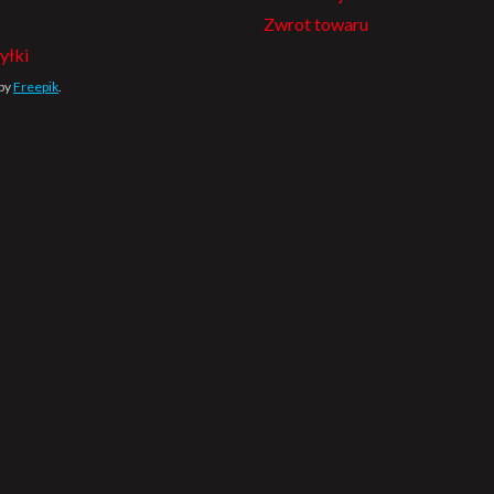
Zwrot towaru
yłki
 by
Freepik
.