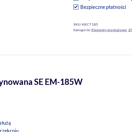
SE
Bezpieczne płatności
EM-
185W
SKU:
KKCT185
Kategorie:
Elementy montażowe
,
Zł
ecynowana SE EM-185W
służą
rzekroju.