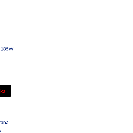
-185W
yka
wana
y