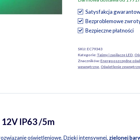
ZIELONA
300
Satysfakcja gwaranto
4.8W/m
Bezproblemowe zwrot
12V
Bezpieczne płatności
IP63
5m
SKU:
EC79343
Kategorie:
Taśmy i zasilacze LED
,
Ośw
Znaczników:
Energooszczędne oświ
wewnętrzne
,
Oświetlenie zewnętrz
 12V IP63 /5m
ozwiązanie oświetleniowe. Dzięki intensywnej,
zielonej bar