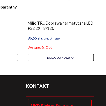
nsparentny
Milio TRUE oprawa hermetyczna LED
PS2 2XT8/120
86,65
zł
(
70,45
zł
netto)
Dostępność: 2.00
DODAJ DO KOSZYKA
KONTAKT
MKD Elektro Sp. z o. o.