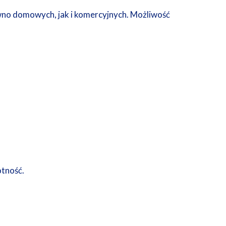
no domowych, jak i komercyjnych. Możliwość
otność.