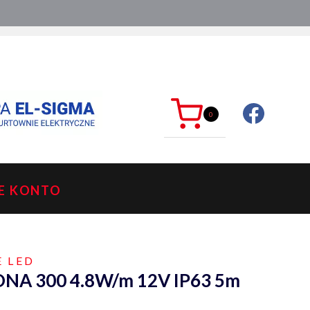
ć?
sklep@mkdelektro.pl
0
E KONTO
E LED
ONA 300 4.8W/m 12V IP63 5m