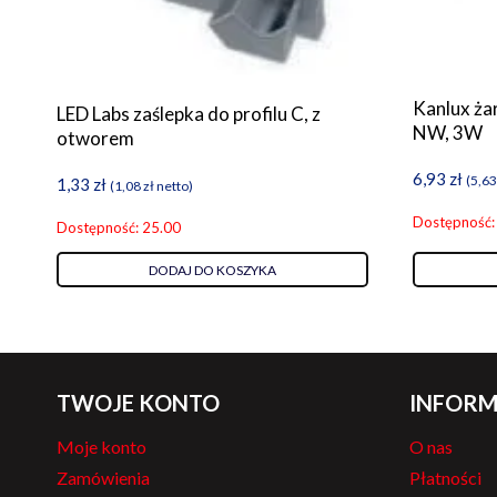
Kanlux ża
LED Labs zaślepka do profilu C, z
NW, 3W
otworem
6,93
zł
(
5,6
1,33
zł
(
1,08
zł
netto)
Dostępność:
Dostępność: 25.00
DODAJ DO KOSZYKA
TWOJE KONTO
INFORM
Moje konto
O nas
Zamówienia
Płatności