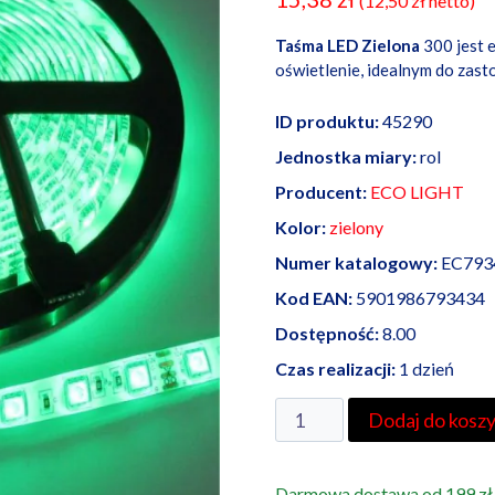
(
12,50
zł
netto)
Taśma LED Zielona
300 jest 
oświetlenie, idealnym do zas
ID produktu:
45290
Jednostka miary:
rol
Producent:
ECO LIGHT
Kolor:
zielony
Numer katalogowy:
EC793
Kod EAN:
5901986793434
Dostępność:
8.00
Czas realizacji:
1 dzień
ilość
Dodaj do kosz
Taśma
LED
Darmowa dostawa od 199 zł