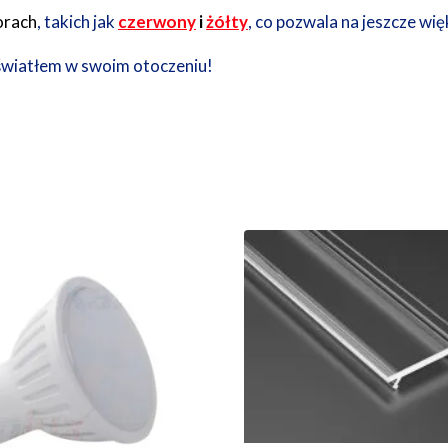
orach
, takich jak
czerwony
i
żółty
, co pozwala na jeszcze wi
 światłem w swoim otoczeniu!