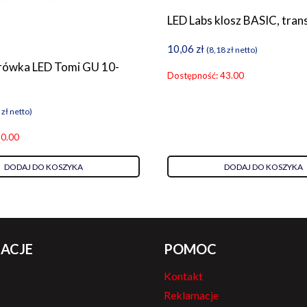
LED Labs klosz BASIC, tra
10,06
zł
(
8,18
zł
netto)
rówka LED Tomi GU 10-
Dostępność: 43.00
3
zł
netto)
 0.00
DODAJ DO KOSZYKA
DODAJ DO KOSZYKA
ACJE
POMOC
Kontakt
Reklamacje