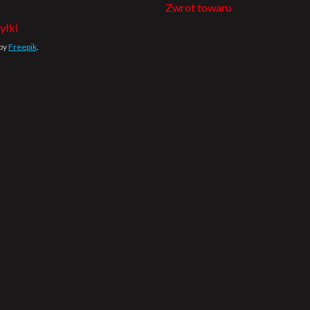
Zwrot towaru
yłki
 by
Freepik
.