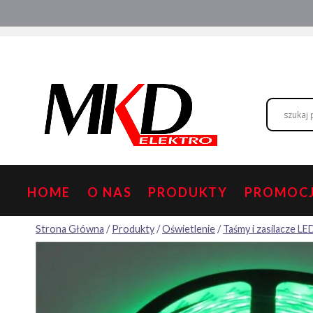
Przejdź
Hurtownia elektryczna
Doradztwo
do
treści
HOME
O NAS
PRODUKTY
PROMOC
Strona Główna
/
Produkty
/
Oświetlenie
/
Taśmy i zasilacze LE