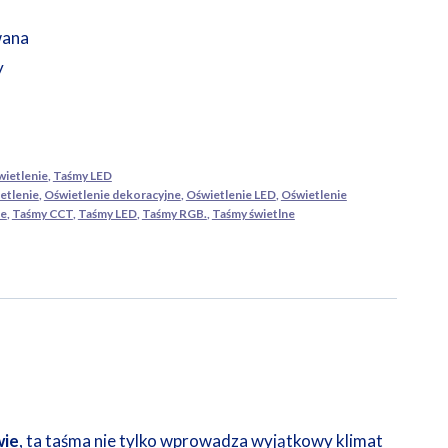
wana
y
ietlenie
,
Taśmy LED
etlenie
,
Oświetlenie dekoracyjne
,
Oświetlenie LED
,
Oświetlenie
ne
,
Taśmy CCT
,
Taśmy LED
,
Taśmy RGB.
,
Taśmy świetlne
wie
, ta taśma nie tylko wprowadza wyjątkowy klimat