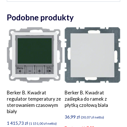
Podobne produkty
Berker B. Kwadrat
Berker B. Kwadrat
regulator temperatury ze
zaślepka do ramek z
sterowaniem czasowym
płytką czołową biała
biały
36,99
zł
(
30,07
zł
netto)
1 415,73
zł
(
1 151,00
zł
netto)