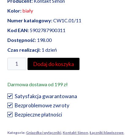
Producent:
Kontakt Simon
Kolor:
biały
Numer katalogowy:
CW1C.01/11
Kod EAN:
5902787900311
Dostępność:
198.00
Czas realizacji:
1 dzień
ilość
Dodaj do koszyka
Simon
10
Darmowa dostawa od 199 zł
łącznik
jednobiegunowy
Satysfakcja gwarantowana
biały
Bezproblemowe zwroty
Bezpieczne płatności
Kategorie:
Gniazdka i wyłączniki
,
Kontakt Simon
,
Łączniki klawiszowe
,