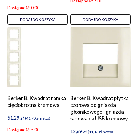
Dostępność: 7.00
Dostępność: 0.00
DODAJ DO KOSZYKA
DODAJ DO KOSZYKA
Berker B. Kwadrat ramka
Berker B. Kwadrat płytka
pięciokrotna kremowa
czołowa do gniazda
głośnikowego i gniazda
51,29
zł
ładowania USB kremowy
(
41,70
zł
netto)
Dostępność: 5.00
13,69
zł
(
11,13
zł
netto)