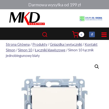
Przejdź
Darmowa wysyłka od 199 zł
do
treści
0
Strona Główna
/
Produkty
/
Gniazdka i wyłączniki
/
Kontakt
Simon
/
Simon 10
/
Łączniki klawiszowe
/
Simon 10 łącznik
jednobiegunowy biały