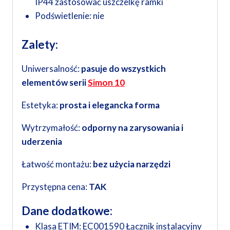
IP44 zastosować uszczelkę ramki
Podświetlenie:
nie
Zalety:
Uniwersalność:
pasuje do wszystkich
elementów serii
Simon 10
Estetyka:
prosta i elegancka forma
Wytrzymałość:
odporny na zarysowania i
uderzenia
Łatwość montażu:
bez użycia narzędzi
Przystępna cena:
TAK
Dane dodatkowe:
Klasa ETIM:
EC001590 Łącznik instalacyjny