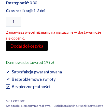
Dostępność:
0.00
Czas realizacji:
1-3 dni
ilość
Simet
Zamawiasz więcej niż mamy na magazynie — dostawa może
puszka
się opóźnić.
instalacyjna
Dodaj do koszyka
natynkowa
N8
szara
Darmowa dostawa od 199 zł
Satysfakcja gwarantowana
Bezproblemowe zwroty
Bezpieczne płatności
SKU:
CDT502
Kategorie:
Elementy montażowe
,
Puszki instalacyjne
,
Puszki natynkowe