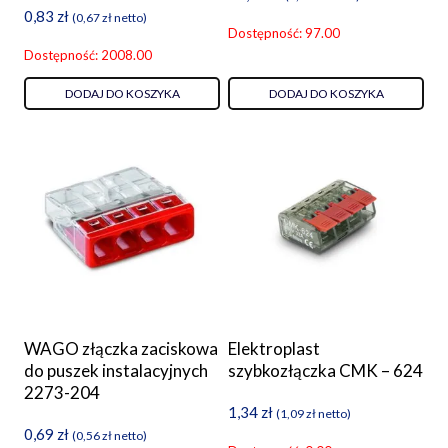
0,83
zł
(
0,67
zł
netto)
Dostępność: 97.00
Dostępność: 2008.00
DODAJ DO KOSZYKA
DODAJ DO KOSZYKA
WAGO złączka zaciskowa
Elektroplast
do puszek instalacyjnych
szybkozłączka CMK – 624
2273-204
1,34
zł
(
1,09
zł
netto)
0,69
zł
(
0,56
zł
netto)