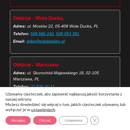
Oddział - Wola Ducka,
Adres:
ul. Mostów 22, 05-408 Wola Ducka, PL
Telefon:
508 686 242
,
508 053 391
Email:
sklep@mkdelektro.pl
Oddział - Warszawa
Adres:
ul. Skorochód-Majewskiego 18, 02-105
Warszawa, PL
Telefon:
22 825 16 11
Używamy ciasteczek, aby zapewnić najlepszą jakość korzystania z
Email:
skorochod@mkdelektro.pl
naszej witryny.
Możesz dowiedzieć się więcej o tym, jakich ciasteczek używamy, lub
wyłączyć je w
ustawieniach
.
(Więcej o kontaktach MKD Elektro)
Zamknij panel pow
Akceptuj
Odrzuć
Ustawienia