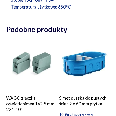
Temperatura użytkowa: 650°C
Podobne produkty
WAGO złączka
Simet puszka do pustych
oświetleniowa 1×2,5 mm
ścian 2 x 60 mm płytka
224-101
10,96
zł
(
8,91
zł
netto)