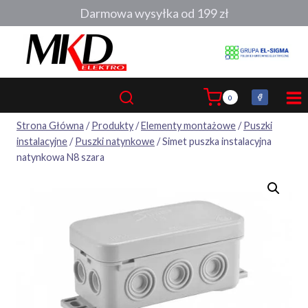
Przejdź
Darmowa wysyłka od 199 zł
do
treści
0
Strona Główna
/
Produkty
/
Elementy montażowe
/
Puszki
instalacyjne
/
Puszki natynkowe
/
Simet puszka instalacyjna
natynkowa N8 szara