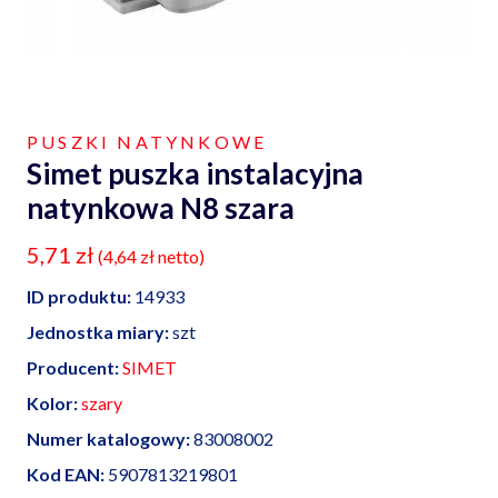
PUSZKI NATYNKOWE
Simet puszka instalacyjna
natynkowa N8 szara
5,71
zł
(
4,64
zł
netto)
ID produktu:
14933
Jednostka miary:
szt
Producent:
SIMET
Kolor:
szary
Numer katalogowy:
83008002
Kod EAN:
5907813219801