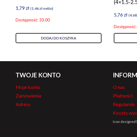
(4×1.5-2.5
1,79
zł
(
1,46
zł
netto)
5,76
zł
(
4,6
Dostępność: 33.00
Dostępność:
DODAJ DO KOSZYKA
TWOJE KONTO
INFORM
Moje konto
O nas
Zamówienia
Płatności
Adresy
Regulamin
Koszty wys
Icon designed