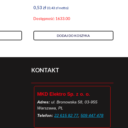
0,53
zł
(
0,43
zł
netto)
Dostępność: 1633.00
DODAJ DO KOSZYKA
KONTAKT
MKD Elektro Sp. z o. o.
Adres:
ul. Bronowska 58, 03-955
Warszawa, PL
Telefon:
22 615 82 77
,
509 447 478