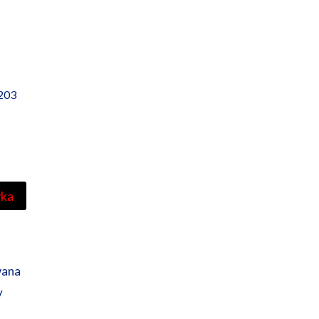
203
yka
wana
y