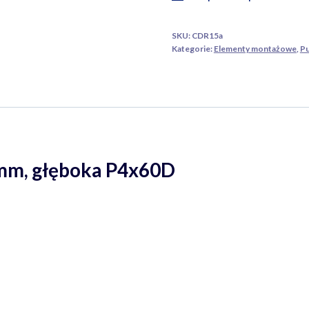
x
60
SKU:
CDR15a
mm,
Kategorie:
Elementy montażowe
,
Pu
głęboka
0 mm, głęboka P4x60D