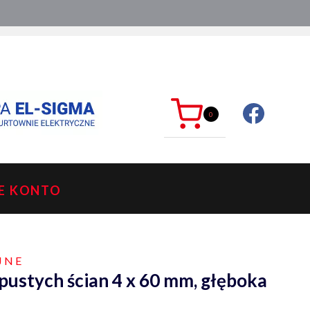
ć?
sklep@mkdelektro.pl
0
E KONTO
JNE
pustych ścian 4 x 60 mm, głęboka