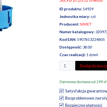
(
25,12
zł
netto)
ID produktu:
14929
Jednostka miary:
szt
Producent:
SIMET
Numer katalogowy:
32097
Kod EAN:
5907813224805
Dostępność:
38.00
Czas realizacji:
1 dzień
ilość
Dodaj do kosz
Simet
puszka
Darmowa dostawa od 199 zł
do
pustych
Satysfakcja gwaranto
ścian
Bezproblemowe zwrot
4
Bezpieczne płatności