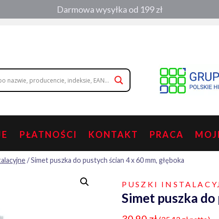
Darmowa wysyłka od 199 zł
, zamówienia telefoniczne:
508 053 391
,
508 686 242
|
wolisz napisa
JE
PŁATNOŚCI
KONTAKT
PRACA
MOJ
talacyjne
/
Simet puszka do pustych ścian 4 x 60 mm, głęboka
PUSZKI INSTALACY
Simet puszka do 
30,90
zł