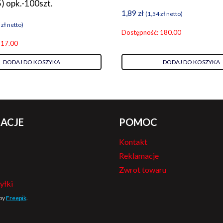
) opk.-100szt.
1,89
zł
(
1,54
zł
netto)
8
zł
netto)
Dostępność: 180.00
 17.00
DODAJ DO KOSZYKA
DODAJ DO KOSZYKA
ACJE
POMOC
Kontakt
Reklamacje
Zwrot towaru
yłki
 by
Freepik
.