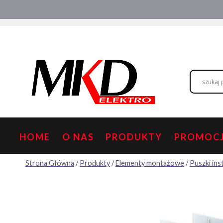
Przejdź
Hurtownia elektryczna
Doradztwo
do
treści
HOME
O NAS
PRODUKTY
PROMOC
Strona Główna
/
Produkty
/
Elementy montażowe
/
Puszki ins