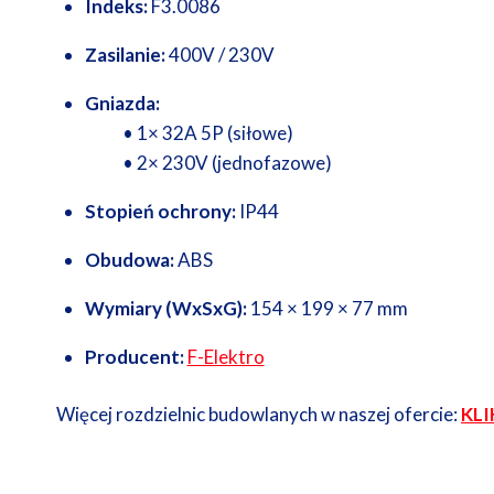
Indeks:
F3.0086
Zasilanie:
400V / 230V
Gniazda:
• 1× 32A 5P (siłowe)
• 2× 230V (jednofazowe)
Stopień ochrony:
IP44
Obudowa:
ABS
Wymiary (WxSxG):
154 × 199 × 77 mm
Producent:
F-Elektro
Więcej rozdzielnic budowlanych w naszej ofercie:
KLI