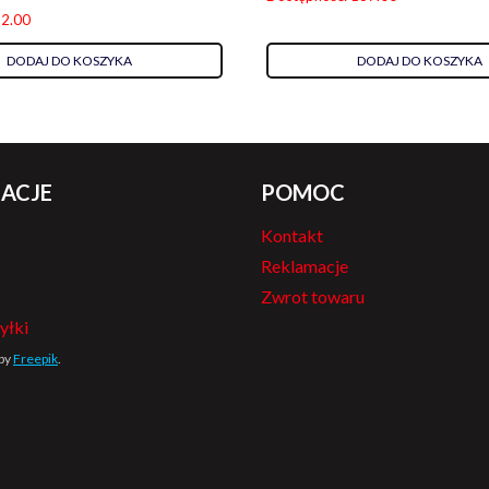
 2.00
DODAJ DO KOSZYKA
DODAJ DO KOSZYKA
ACJE
POMOC
Kontakt
Reklamacje
Zwrot towaru
yłki
 by
Freepik
.