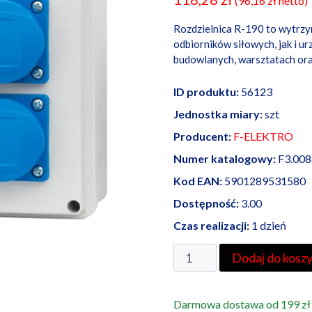
(
96,16
zł
netto)
Rozdzielnica R-190 to wytrzy
odbiorników siłowych, jak i u
budowlanych, warsztatach oraz
ID produktu:
56123
Jednostka miary:
szt
Producent:
F-ELEKTRO
Numer katalogowy:
F3.008
Kod EAN:
5901289531580
Dostępność:
3.00
Czas realizacji:
1 dzień
ilość
Dodaj do kosz
Rozdzielnica
R-
Darmowa dostawa od 199 zł
190