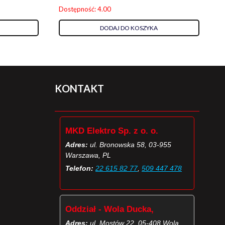
Dostępność: 4.00
DODAJ DO KOSZYKA
KONTAKT
MKD Elektro Sp. z o. o.
Adres:
ul. Bronowska 58, 03-955
Warszawa, PL
Telefon:
22 615 82 77
,
509 447 478
Oddział - Wola Ducka,
Adres:
ul. Mostów 22, 05-408 Wola