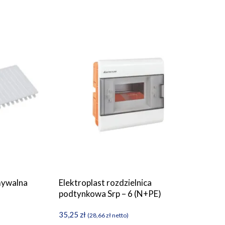
ywalna
Elektroplast rozdzielnica
podtynkowa Srp – 6 (N+PE)
35,25
zł
(
28,66
zł
netto)