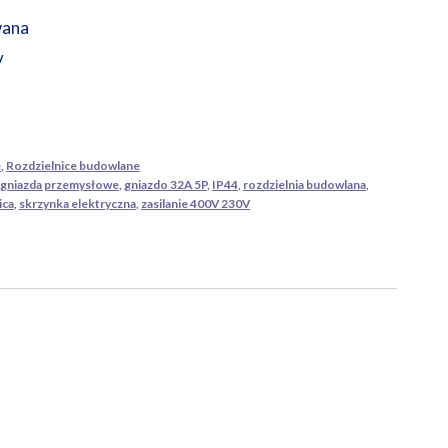
wana
y
e
,
Rozdzielnice budowlane
gniazda przemysłowe
,
gniazdo 32A 5P
,
IP44
,
rozdzielnia budowlana
,
ica
,
skrzynka elektryczna
,
zasilanie 400V 230V