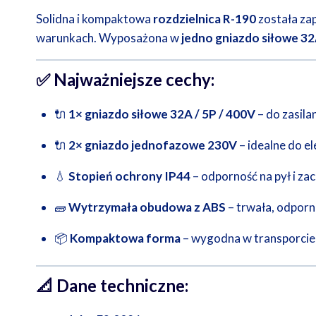
Solidna i kompaktowa
rozdzielnica R-190
została za
warunkach. Wyposażona w
jedno gniazdo siłowe 32
✅
Najważniejsze cechy:
🔌
1× gniazdo siłowe 32A / 5P / 400V
– do zasil
🔌
2× gniazdo jednofazowe 230V
– idealne do e
💧
Stopień ochrony IP44
– odporność na pył i za
🧱
Wytrzymała obudowa z ABS
– trwała, odporn
📦
Kompaktowa forma
– wygodna w transporcie
📐
Dane techniczne: