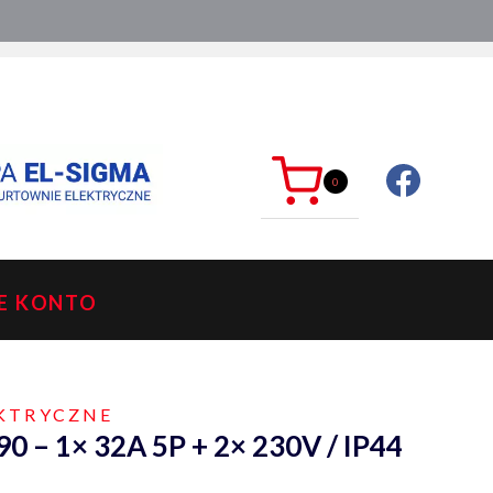
ć?
sklep@mkdelektro.pl
0
E KONTO
EKTRYCZNE
90 – 1× 32A 5P + 2× 230V / IP44