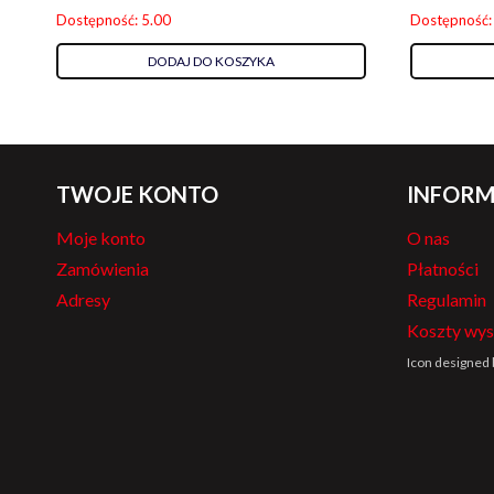
Dostępność: 5.00
Dostępność:
DODAJ DO KOSZYKA
TWOJE KONTO
INFORM
Moje konto
O nas
Zamówienia
Płatności
Adresy
Regulamin
Koszty wys
Icon designed