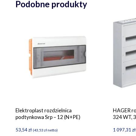
Podobne produkty
Elektroplast rozdzielnica
HAGER ro
podtynkowa Srp – 12 (N+PE)
324 WT, 3
53,54
zł
1 097,31
zł
(
43,53
zł
netto)