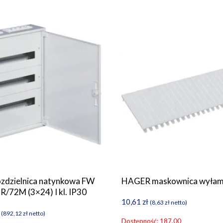
zdzielnica natynkowa FW
HAGER maskownica wyłam
R/72M (3×24) I kl. IP30
10,61
zł
(
8,63
zł
netto)
(
892,12
zł
netto)
Dostępność: 187.00