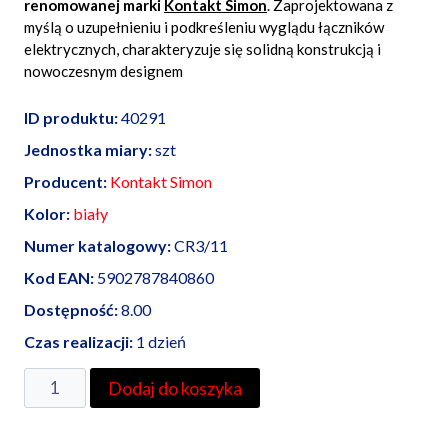
renomowanej marki
Kontakt Simon
. Zaprojektowana z
myślą o uzupełnieniu i podkreśleniu wyglądu łączników
elektrycznych, charakteryzuje się solidną konstrukcją i
nowoczesnym designem
ID produktu:
40291
Jednostka miary:
szt
Producent:
Kontakt Simon
Kolor:
biały
Numer katalogowy:
CR3/11
Kod EAN:
5902787840860
Dostępność:
8.00
Czas realizacji:
1 dzień
ilość
Dodaj do koszyka
Ramka
Simon