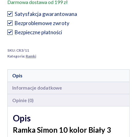
Darmowa dostawa od 199 zł
10
kolor
Satysfakcja gwarantowana
Biały
Bezproblemowe zwroty
x3
Bezpieczne płatności
moduły
SKU:
CR3/11
Kategoria:
Ramki
Opis
Informacje dodatkowe
Opinie (0)
Opis
Ramka Simon 10 kolor Biały 3