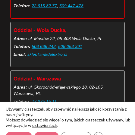
Telefon:
22 615 82 77
,
509 447 478
Oddział - Wola Ducka,
Adres:
ul. Mostów 22, 05-408 Wola Ducka, PL
Telefon:
508 686 242
,
508 053 391
Email:
sklep@mkdelektro.pl
Oddział - Warszawa
Adres:
ul. Skorochód-Majewskiego 18, 02-105
Warszawa, PL
Telefon:
22 825 16 11
Używamy ciasteczek, aby zapewnić najlepszą jakość korzystania z
Email:
skorochod@mkdelektro.pl
naszej witryny.
Możesz dowiedzieć się więcej o tym, jakich ciasteczek używamy, lub
wyłączyć je w
ustawieniach
.
(Więcej o kontaktach MKD Elektro)