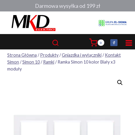
Przejdź
Darmowa wysyłka od 199 zł
do
treści
0
Strona Główna
/
Produkty
/
Gniazdka i wyłączniki
/
Kontakt
Simon
/
Simon 10
/
Ramki
/
Ramka Simon 10 kolor Biały x3
moduły