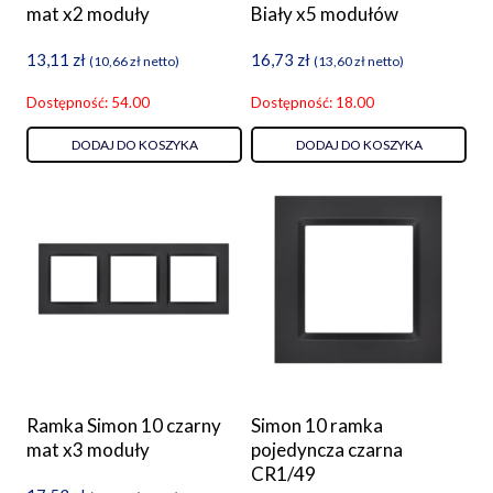
mat x2 moduły
Biały x5 modułów
13,11
zł
16,73
zł
(
10,66
zł
netto)
(
13,60
zł
netto)
Dostępność: 54.00
Dostępność: 18.00
DODAJ DO KOSZYKA
DODAJ DO KOSZYKA
Ramka Simon 10 czarny
Simon 10 ramka
mat x3 moduły
pojedyncza czarna
CR1/49