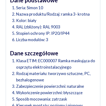
Dane podstawowe
Seria:
Simon 10
Nazwa produktu/Rodzaj:
ramka 3- krotna
Kolor:
biały
RAL (zbliżony):
RAL 9003
Stopień ochrony IP:
IP20/IP44
Liczba modulów:
3
Dane szczegółowe
Klasa ETIM:
EC000007 Ramka maskująca do
osprzętu elektroinstalacyjnego
Rodzaj materiału:
tworzywo sztuczne, PC,
bezhalogenowe
Zabezpieczenie powierzchni:
naturalne
Wykończenie powierzchni:
błyszczące
Sposób mocowania:
zatrzask
Kierunek montażu:
poziomy i pionowy