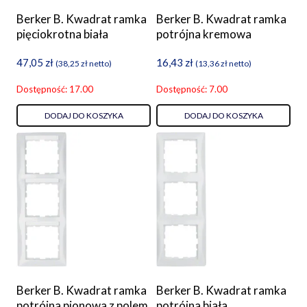
Berker B. Kwadrat ramka
Berker B. Kwadrat ramka
pięciokrotna biała
potrójna kremowa
47,05
zł
16,43
zł
(
38,25
zł
netto)
(
13,36
zł
netto)
Dostępność: 17.00
Dostępność: 7.00
DODAJ DO KOSZYKA
DODAJ DO KOSZYKA
Berker B. Kwadrat ramka
Berker B. Kwadrat ramka
potrójna pionowa z polem
potrójna biała