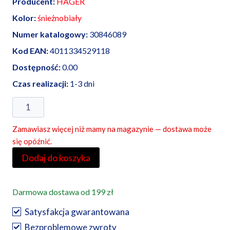
Producent:
HAGER
Kolor:
śnieżnobiały
Numer katalogowy:
30846089
Kod EAN:
4011334529118
Dostępność:
0.00
Czas realizacji:
1-3 dni
ilość
Radio
Zamawiasz więcej niż mamy na magazynie — dostawa może
Touch
się opóźnić.
DAB+,
Dodaj do koszyka
Bluetooth
biały
aksamit,
Darmowa dostawa od 199 zł
Berker
Satysfakcja gwarantowana
Q1/Q3/Q7
Bezproblemowe zwroty