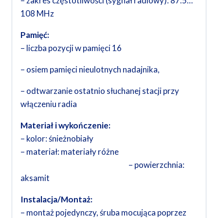
– zakres częstotliwości (sygnał radiowy): 87.5…
108 MHz
Pamięć:
– liczba pozycji w pamięci 16
– osiem pamięci nieulotnych nadajnika,
– odtwarzanie ostatnio słuchanej stacji przy
włączeniu radia
Materiał i wykończenie:
– kolor: śnieżnobiały
– materiał: materiały różne
– powierzchnia:
aksamit
Instalacja/Montaż:
– montaż pojedynczy, śruba mocująca poprzez