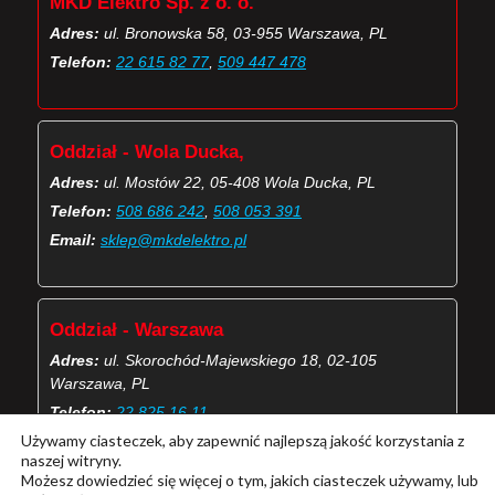
MKD Elektro Sp. z o. o.
Adres:
ul. Bronowska 58, 03-955 Warszawa, PL
Telefon:
22 615 82 77
,
509 447 478
Oddział - Wola Ducka,
Adres:
ul. Mostów 22, 05-408 Wola Ducka, PL
Telefon:
508 686 242
,
508 053 391
Email:
sklep@mkdelektro.pl
Oddział - Warszawa
Adres:
ul. Skorochód-Majewskiego 18, 02-105
Warszawa, PL
Telefon:
22 825 16 11
Używamy ciasteczek, aby zapewnić najlepszą jakość korzystania z
Email:
skorochod@mkdelektro.pl
naszej witryny.
Możesz dowiedzieć się więcej o tym, jakich ciasteczek używamy, lub