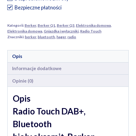
Bezpieczne płatności
Kategorii:
Berker
,
Berker Q1
,
Berker Q3
,
Elektronika domowa
,
Elektronika domowa
,
Gniazdka i wyłączniki
,
Radio Touch
Znaczniki:
berker
,
bluetooth
,
hager
,
radio
Opis
Informacje dodatkowe
Opinie (0)
Opis
Radio Touch DAB+,
Bluetooth