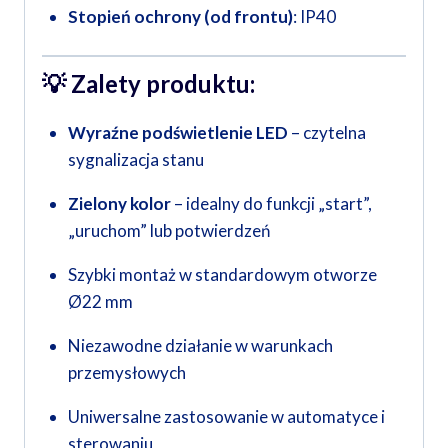
Stopień ochrony (od frontu)
: IP40
💡
Zalety produktu:
Wyraźne podświetlenie LED
– czytelna
sygnalizacja stanu
Zielony kolor
– idealny do funkcji „start”,
„uruchom” lub potwierdzeń
Szybki montaż w standardowym otworze
Ø22 mm
Niezawodne działanie w warunkach
przemysłowych
Uniwersalne zastosowanie w automatyce i
sterowaniu