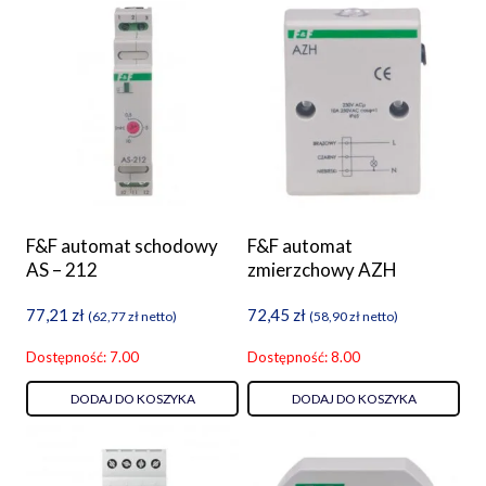
F&F automat schodowy
F&F automat
AS – 212
zmierzchowy AZH
77,21
zł
72,45
zł
(
62,77
zł
netto)
(
58,90
zł
netto)
Dostępność: 7.00
Dostępność: 8.00
DODAJ DO KOSZYKA
DODAJ DO KOSZYKA