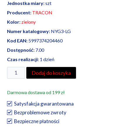
Jednostka miary:
szt
Producent:
TRACON
Kolor:
zielony
Numer katalogowy:
NYG3-LG
Kod EAN:
5997374204460
Dostępność:
7.00
Czas realizacji:
1 dzień
ilość
Dodaj do koszyka
Przycisk
podświetlany,
Darmowa dostawa od 199 zł
zielony
–
Satysfakcja gwarantowana
NYG3-
Bezproblemowe zwroty
LG
Bezpieczne płatności
Tracon