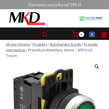
Przejdź
Darmowa wysyłka od 199 zł
do
treści
0
Strona Główna
/
Produkty
/
Automatyka i liczniki
/
Przyciski
sterownicze
/
Przycisk podświetlany, zielony – NYG3-LG
Tracon