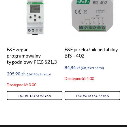
F&F zegar
F&F przekaźnik bistabilny
programowalny
BIS – 402
tygodniowy PCZ-521.3
84,84
zł
(
68,98
zł
netto)
205,90
zł
(
167,40
zł
netto)
Dostępność: 4.00
Dostępność: 0.00
DODAJ DO KOSZYKA
DODAJ DO KOSZYKA