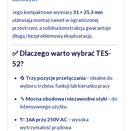
Jego kompaktowe wymiary
31 × 25,3 mm
ułatwiają montaż nawet w ograniczonej
przestrzeni, a solidna konstrukcja gwarantuje
długą i bezproblemową eksploatację.
✅
Dlaczego warto wybrać TES-
52?
🔁
Trzy pozycje przełączania
– idealne do
wyboru trybów, funkcji lub kierunku pracy
🔧
Mocna obudowa i niezawodne styki
– do
intensywnego użytku
🔌
16A przy 250V AC
– wysoka
wytrzymałość prądowa