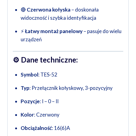
🔴
Czerwona kołyska
– doskonała
widoczność i szybka identyfikacja
⚡
Łatwy montaż panelowy
– pasuje do wielu
urządzeń
⚙️
Dane techniczne:
Symbol
: TES-52
Typ
: Przełącznik kołyskowy, 3-pozycyjny
Pozycje
: I – 0 – II
Kolor
: Czerwony
Obciążalność
: 16(6)A