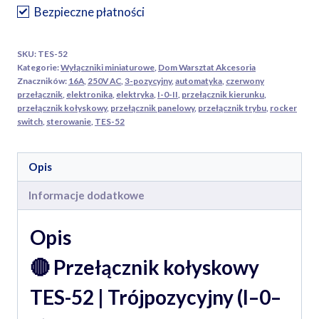
Trójpozycyjny
Bezpieczne płatności
(I–
0–
SKU:
TES-52
II)
Kategorie:
Wyłączniki miniaturowe
,
Dom Warsztat Akcesoria
|
Znaczników:
16A
,
250V AC
,
3-pozycyjny
,
automatyka
,
czerwony
przełącznik
,
elektronika
,
elektryka
,
I-0-II
,
przełącznik kierunku
,
Czerwony
przełącznik kołyskowy
,
przełącznik panelowy
,
przełącznik trybu
,
rocker
|
switch
,
sterowanie
,
TES-52
16A,
250V
Opis
AC
Informacje dodatkowe
Opis
🔴
Przełącznik kołyskowy
TES-52 | Trójpozycyjny (I–0–