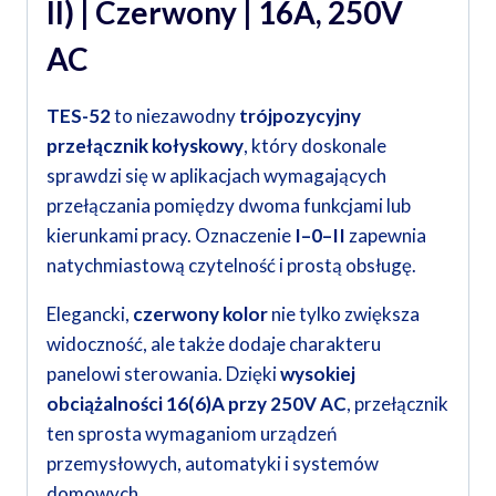
II) | Czerwony | 16A, 250V
AC
TES-52
to niezawodny
trójpozycyjny
przełącznik kołyskowy
, który doskonale
sprawdzi się w aplikacjach wymagających
przełączania pomiędzy dwoma funkcjami lub
kierunkami pracy. Oznaczenie
I–0–II
zapewnia
natychmiastową czytelność i prostą obsługę.
Elegancki,
czerwony kolor
nie tylko zwiększa
widoczność, ale także dodaje charakteru
panelowi sterowania. Dzięki
wysokiej
obciążalności 16(6)A przy 250V AC
, przełącznik
ten sprosta wymaganiom urządzeń
przemysłowych, automatyki i systemów
domowych.