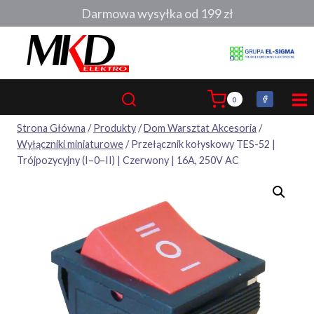
Przejdź
Darmowa wysyłka od 199 zł
do
treści
0
Strona Główna
/
Produkty
/
Dom Warsztat Akcesoria
/
Wyłączniki miniaturowe
/
Przełącznik kołyskowy TES-52 |
Trójpozycyjny (I–0–II) | Czerwony | 16A, 250V AC