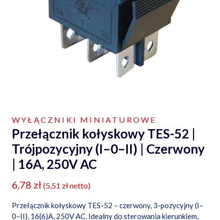
WYŁĄCZNIKI MINIATUROWE
Przełącznik kołyskowy TES-52 |
Trójpozycyjny (I–0–II) | Czerwony
| 16A, 250V AC
6,78
zł
(
5,51
zł
netto)
Przełącznik kołyskowy TES-52 – czerwony, 3-pozycyjny (I–
0–II), 16(6)A, 250V AC. Idealny do sterowania kierunkiem,