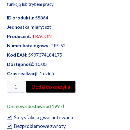
funkcją lub trybem pracy.
ID produktu:
55864
Jednostka miary:
szt
Producent:
TRACON
Numer katalogowy:
TES-52
Kod EAN:
5997374184175
Dostępność:
10.00
Czas realizacji:
1 dzień
ilość
Dodaj do koszyka
Przełącznik
kołyskowy
Darmowa dostawa od 199 zł
TES-
52
Satysfakcja gwarantowana
|
Bezproblemowe zwroty