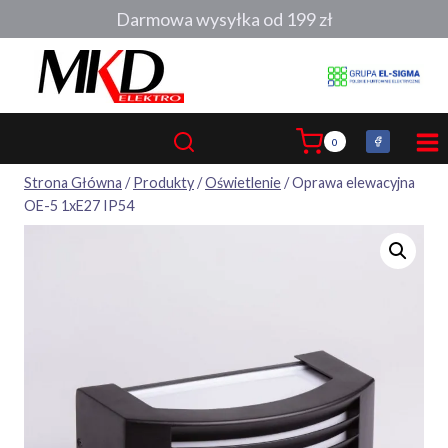
Przejdź
Darmowa wysyłka od 199 zł
do
treści
0
Strona Główna
/
Produkty
/
Oświetlenie
/
Oprawa elewacyjna
OE-5 1xE27 IP54