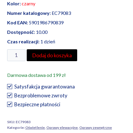
Kolor:
czarny
Numer katalogowy:
EC79083
Kod EAN:
5901986790839
Dostępność:
10.00
Czas realizacji:
1 dzień
ilość
Dodaj do koszyka
Oprawa
elewacyjna
Darmowa dostawa od 199 zł
OE-
5
Satysfakcja gwarantowana
1xE27
Bezproblemowe zwroty
IP54
Bezpieczne płatności
SKU:
EC79083
Kategorie:
Oświetlenie
,
Oprawy elewacyjne
,
Oprawy zewnętrzne