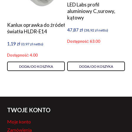
LED Labs profil
aluminiowy C,surowy,
kątowy
Kanlux oprawka do źródeł
47,87
zł
(
38,92
zł
netto)
światła HLDR-E14
Dostępność: 63.00
1,19
zł
(
0,97
zł
netto)
Dostępność: 4.00
DODAJ DO KOSZYKA
DODAJ DO KOSZYKA
TWOJE KONTO
Moje konto
Zamówienia