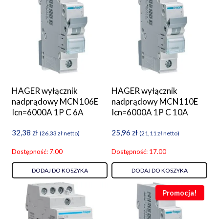
HAGER wyłącznik
HAGER wyłącznik
nadprądowy MCN106E
nadprądowy MCN110E
Icn=6000A 1P C 6A
Icn=6000A 1P C 10A
32,38
zł
25,96
zł
(
26,33
zł
netto)
(
21,11
zł
netto)
Dostępność: 7.00
Dostępność: 17.00
DODAJ DO KOSZYKA
DODAJ DO KOSZYKA
Promocja!