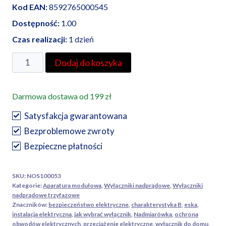
Kod EAN:
8592765000545
Dostępność:
1.00
Czas realizacji:
1 dzień
ilość
Dodaj do koszyka
Noark
wyłącznik
Darmowa dostawa od 199 zł
nadprądowy
Ex9BN
Satysfakcja gwarantowana
3P
Bezproblemowe zwroty
B16
Bezpieczne płatności
SKU:
NOS100053
Kategorie:
Aparatura modułowa
,
Wyłączniki nadprądowe
,
Wyłączniki
nadprądowe trzyfazowe
Znaczników:
bezpieczeństwo elektryczne
,
charakterystyka B
,
eska
,
instalacja elektryczna
,
jak wybrać wyłącznik
,
Nadmiarówka
,
ochrona
obwodów elektrycznych
,
przeciążenie elektryczne
,
wyłącznik do domu
,