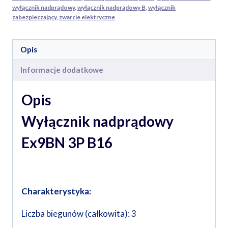
wyłącznik nadprądowy
,
wyłącznik nadprądowy B
,
wyłącznik
zabezpieczający
,
zwarcie elektryczne
Opis
Informacje dodatkowe
Opis
Wyłącznik nadprądowy
Ex9BN 3P B16
Charakterystyka:
Liczba biegunów (całkowita): 3