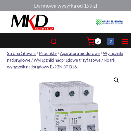
Przejdź
Darmowa wysyłka od 199 zł
do
treści
0
Strona Główna
/
Produkty
/
Aparatura modułowa
/
Wyłączniki
nadprądowe
/
Wyłączniki nadprądowe trzyfazowe
/
Noark
wyłącznik nadprądowy Ex9BN 3P B16