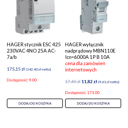
HAGER stycznik ESC 425
HAGER wyłącznik
230VAC 4NO 25A AC-
nadprądowy MBN110E
7a/b
Icn=6000A 1P B 10A
cena dla zamówień
175,15
zł
internetowych
(
142,40
zł
netto)
Dostępność: 9.00
Pierwotna
Aktualna
17,45
zł
11,82
zł
(
9,61
zł
netto)
cena
cena
Dostępność: 173.00
wynosiła:
wynosi:
17,45 zł.
11,82 zł.
DODAJ DO KOSZYKA
DODAJ DO KOSZYKA