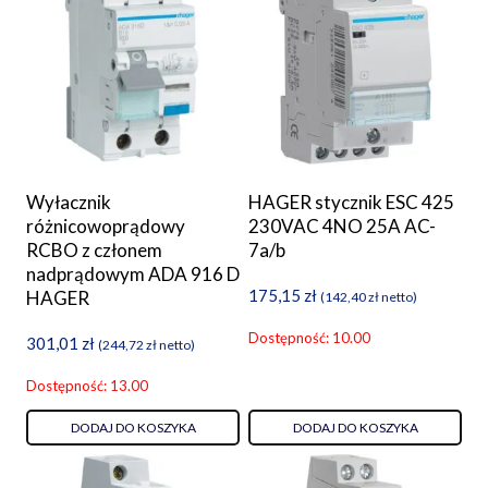
Wyłacznik
HAGER stycznik ESC 425
różnicowoprądowy
230VAC 4NO 25A AC-
RCBO z członem
7a/b
nadprądowym ADA 916 D
175,15
zł
HAGER
(
142,40
zł
netto)
Dostępność: 10.00
301,01
zł
(
244,72
zł
netto)
Dostępność: 13.00
DODAJ DO KOSZYKA
DODAJ DO KOSZYKA