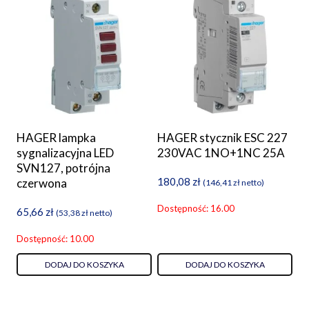
HAGER lampka
HAGER stycznik ESC 227
sygnalizacyjna LED
230VAC 1NO+1NC 25A
SVN127, potrójna
180,08
zł
czerwona
(
146,41
zł
netto)
Dostępność: 16.00
65,66
zł
(
53,38
zł
netto)
Dostępność: 10.00
DODAJ DO KOSZYKA
DODAJ DO KOSZYKA