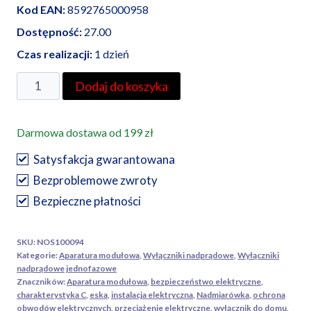
Kod EAN:
8592765000958
Dostępność:
27.00
Czas realizacji:
1 dzień
ilość
Dodaj do koszyka
Noark
wyłącznik
Darmowa dostawa od 199 zł
nadprądowy
Ex9BN
Satysfakcja gwarantowana
1P
Bezproblemowe zwroty
C6
Bezpieczne płatności
SKU:
NOS100094
Kategorie:
Aparatura modułowa
,
Wyłączniki nadprądowe
,
Wyłączniki
nadprądowe jednofazowe
Znaczników:
Aparatura modułowa
,
bezpieczeństwo elektryczne
,
charakterystyka C
,
eska
,
instalacja elektryczna
,
Nadmiarówka
,
ochrona
obwodów elektrycznych
,
przeciążenie elektryczne
,
wyłącznik do domu
,