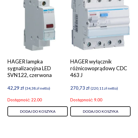
HAGER lampka
HAGER wyłącznik
sygnalizacyjna LED
różnicowoprądowy CDC
SVN122, czerwona
463 J
42,29
zł
270,73
zł
(
34,38
zł
netto)
(
220,11
zł
netto)
Dostępność: 22.00
Dostępność: 9.00
DODAJ DO KOSZYKA
DODAJ DO KOSZYKA