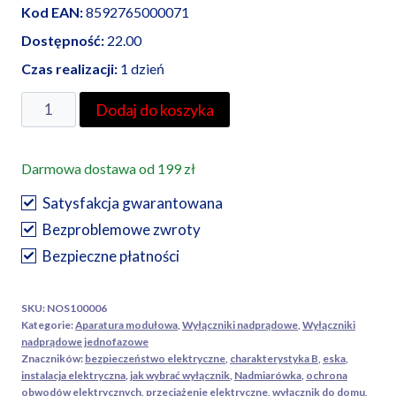
Kod EAN:
8592765000071
Dostępność:
22.00
Czas realizacji:
1 dzień
ilość
Dodaj do koszyka
Noark
wyłącznik
Darmowa dostawa od 199 zł
nadprądowy
Ex9BN
Satysfakcja gwarantowana
1P
Bezproblemowe zwroty
B10
Bezpieczne płatności
SKU:
NOS100006
Kategorie:
Aparatura modułowa
,
Wyłączniki nadprądowe
,
Wyłączniki
nadprądowe jednofazowe
Znaczników:
bezpieczeństwo elektryczne
,
charakterystyka B
,
eska
,
instalacja elektryczna
,
jak wybrać wyłącznik
,
Nadmiarówka
,
ochrona
obwodów elektrycznych
,
przeciążenie elektryczne
,
wyłącznik do domu
,