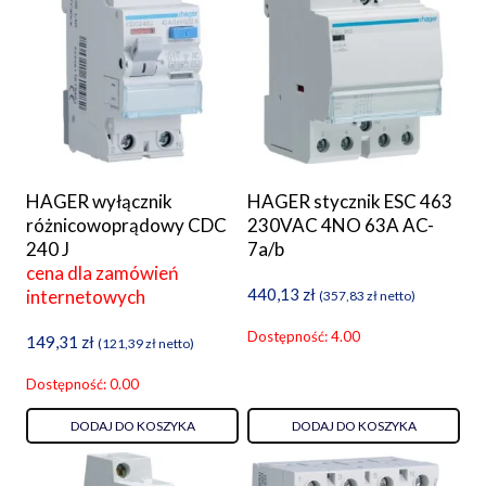
HAGER wyłącznik
HAGER stycznik ESC 463
różnicowoprądowy CDC
230VAC 4NO 63A AC-
240 J
7a/b
cena dla zamówień
440,13
zł
internetowych
(
357,83
zł
netto)
Dostępność: 4.00
149,31
zł
(
121,39
zł
netto)
Dostępność: 0.00
DODAJ DO KOSZYKA
DODAJ DO KOSZYKA