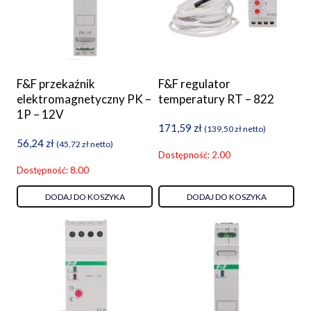
F&F przekaźnik
F&F regulator
elektromagnetyczny PK –
temperatury RT – 822
1P – 12V
171,59
zł
(
139,50
zł
netto)
56,24
zł
(
45,72
zł
netto)
Dostępność: 2.00
Dostępność: 8.00
DODAJ DO KOSZYKA
DODAJ DO KOSZYKA