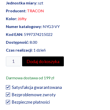
Jednostka miary:
szt
Producent:
TRACON
Kolor:
żółty
Numer katalogowy:
NYG3-VY
Kod EAN:
5997374215022
Dostępność:
8.00
Czas realizacji:
1 dzień
ilość
Dodaj do koszyka
Miernik
napięcia
Darmowa dostawa od 199 zł
/
Woltomierz
Satysfakcja gwarantowana
z
Bezproblemowe zwroty
sygnalizacją
Bezpieczne płatności
LED