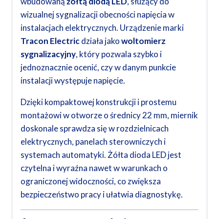
wbudowaną
żółtą diodą LED
, służący do
wizualnej sygnalizacji obecności napięcia w
instalacjach elektrycznych. Urządzenie marki
Tracon Electric
działa jako
woltomierz
sygnalizacyjny
, który pozwala szybko i
jednoznacznie ocenić, czy w danym punkcie
instalacji występuje napięcie.
Dzięki kompaktowej konstrukcji i prostemu
montażowi w otworze o średnicy 22 mm, miernik
doskonale sprawdza się w rozdzielnicach
elektrycznych, panelach sterowniczych i
systemach automatyki. Żółta dioda LED jest
czytelna i wyraźna nawet w warunkach o
ograniczonej widoczności, co zwiększa
bezpieczeństwo pracy i ułatwia diagnostykę.