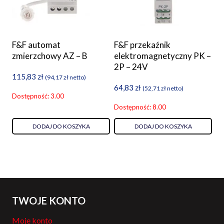
F&F automat
F&F przekaźnik
zmierzchowy AZ – B
elektromagnetyczny PK –
2P – 24V
115,83
zł
(
94,17
zł
netto)
64,83
zł
(
52,71
zł
netto)
Dostępność: 3.00
Dostępność: 8.00
DODAJ DO KOSZYKA
DODAJ DO KOSZYKA
TWOJE KONTO
Moje konto