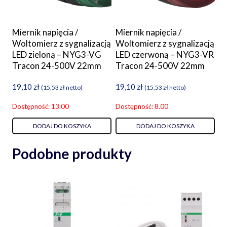
Miernik napięcia /
Miernik napięcia /
Woltomierz z sygnalizacją
Woltomierz z sygnalizacją
LED zieloną – NYG3-VG
LED czerwoną – NYG3-VR
Tracon 24-500V 22mm
Tracon 24-500V 22mm
19,10
zł
19,10
zł
(
15,53
zł
netto)
(
15,53
zł
netto)
Dostępność: 13.00
Dostępność: 8.00
DODAJ DO KOSZYKA
DODAJ DO KOSZYKA
Podobne produkty