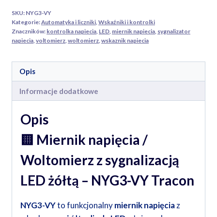
żółtą
SKU:
NYG3-VY
–
Kategorie:
Automatyka i liczniki
,
Wskaźniki i kontrolki
NYG3-
Znaczników:
kontrolka napiecia
,
LED
,
miernik napiecia
,
sygnalizator
napiecia
,
voltomierz
,
woltomierz
,
wskaznik napiecia
VY
Tracon
24-
Opis
500V
Informacje dodatkowe
22mm
Opis
🟨
Miernik napięcia /
Woltomierz z sygnalizacją
LED żółtą – NYG3-VY Tracon
NYG3-VY
to funkcjonalny
miernik napięcia
z