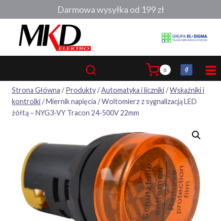
Przejdź
Darmowa wysyłka od 199 zł
do
treści
0
Strona Główna
/
Produkty
/
Automatyka i liczniki
/
Wskaźniki i
kontrolki
/
Miernik napięcia / Woltomierz z sygnalizacją LED
żółtą – NYG3-VY Tracon 24-500V 22mm