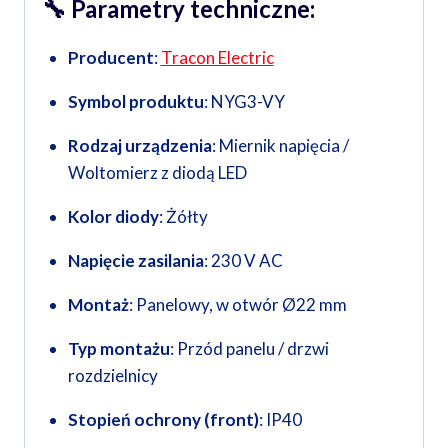
🔧
Parametry techniczne:
Producent
:
Tracon Electric
Symbol produktu
: NYG3-VY
Rodzaj urządzenia
: Miernik napięcia /
Woltomierz z diodą LED
Kolor diody
: Żółty
Napięcie zasilania
: 230 V AC
Montaż
: Panelowy, w otwór Ø22 mm
Typ montażu
: Przód panelu / drzwi
rozdzielnicy
Stopień ochrony (front)
: IP40