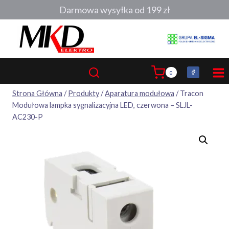
Przejdź
Darmowa wysyłka od 199 zł
do
treści
0
Strona Główna
/
Produkty
/
Aparatura modułowa
/
Tracon
Modułowa lampka sygnalizacyjna LED, czerwona – SLJL-
AC230-P