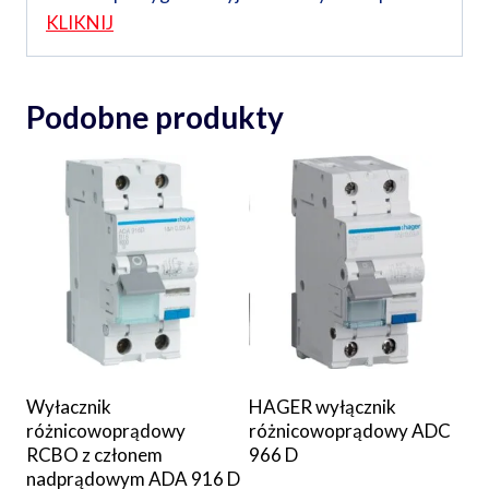
KLIKNIJ
Podobne produkty
Wyłacznik
HAGER wyłącznik
różnicowoprądowy
różnicowoprądowy ADC
RCBO z członem
966 D
nadprądowym ADA 916 D