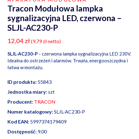
Tracon Modułowa lampka
sygnalizacyjna LED, czerwona –
SLJL-AC230-P
12,04
zł
(
9,79
zł
netto)
SLJL-AC230-P
– czerwona lampka sygnalizacyjna LED 230V.
Idealna do ostrzeżeń i alarmów. Trwała, energooszczędna i
łatwa w montażu.
ID produktu:
55843
Jednostka miary:
szt
Producent:
TRACON
Numer katalogowy:
SLJL-AC230-P
Kod EAN:
5997374179409
Dostępność:
9.00