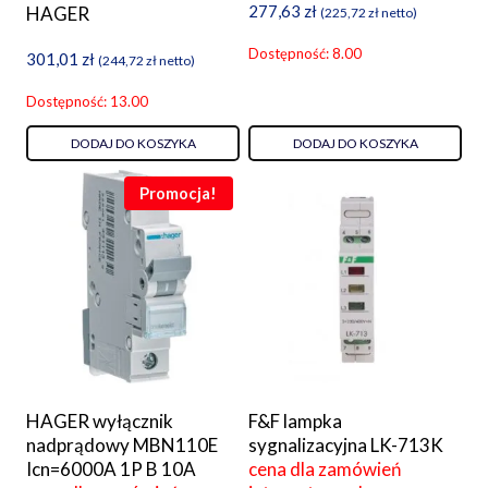
277,63
zł
HAGER
(
225,72
zł
netto)
Dostępność: 8.00
301,01
zł
(
244,72
zł
netto)
Dostępność: 13.00
DODAJ DO KOSZYKA
DODAJ DO KOSZYKA
Promocja!
HAGER wyłącznik
F&F lampka
nadprądowy MBN110E
sygnalizacyjna LK-713K
Icn=6000A 1P B 10A
cena dla zamówień