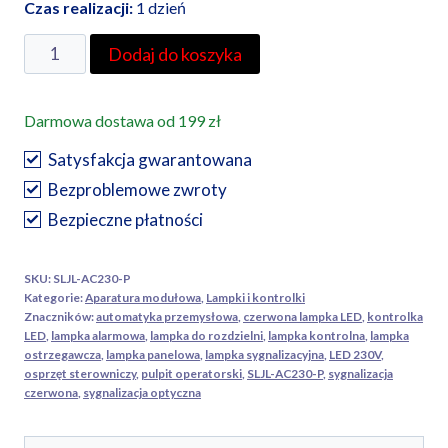
Czas realizacji:
1 dzień
ilość
Dodaj do koszyka
Tracon
Modułowa
Darmowa dostawa od 199 zł
lampka
sygnalizacyjna
Satysfakcja gwarantowana
LED,
Bezproblemowe zwroty
czerwona
Bezpieczne płatności
–
SLJL-
SKU:
SLJL-AC230-P
AC230-
Kategorie:
Aparatura modułowa
,
Lampki i kontrolki
P
Znaczników:
automatyka przemysłowa
,
czerwona lampka LED
,
kontrolka
LED
,
lampka alarmowa
,
lampka do rozdzielni
,
lampka kontrolna
,
lampka
ostrzegawcza
,
lampka panelowa
,
lampka sygnalizacyjna
,
LED 230V
,
osprzęt sterowniczy
,
pulpit operatorski
,
SLJL-AC230-P
,
sygnalizacja
czerwona
,
sygnalizacja optyczna