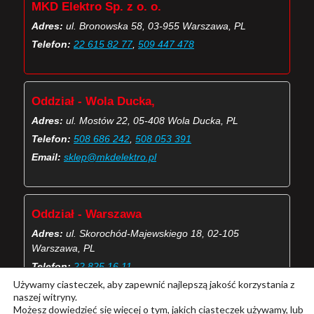
MKD Elektro Sp. z o. o.
Adres:
ul. Bronowska 58, 03-955 Warszawa, PL
Telefon:
22 615 82 77
,
509 447 478
Oddział - Wola Ducka,
Adres:
ul. Mostów 22, 05-408 Wola Ducka, PL
Telefon:
508 686 242
,
508 053 391
Email:
sklep@mkdelektro.pl
Oddział - Warszawa
Adres:
ul. Skorochód-Majewskiego 18, 02-105
Warszawa, PL
Telefon:
22 825 16 11
Używamy ciasteczek, aby zapewnić najlepszą jakość korzystania z
Email:
skorochod@mkdelektro.pl
naszej witryny.
Możesz dowiedzieć się więcej o tym, jakich ciasteczek używamy, lub