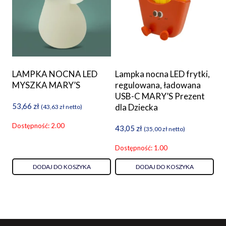
LAMPKA NOCNA LED
Lampka nocna LED frytki,
MYSZKA MARY’S
regulowana, ładowana
USB-C MARY’S Prezent
53,66
zł
dla Dziecka
(
43,63
zł
netto)
Dostępność: 2.00
43,05
zł
(
35,00
zł
netto)
Dostępność: 1.00
DODAJ DO KOSZYKA
DODAJ DO KOSZYKA