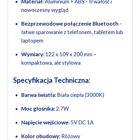
Materiał:
Aluminium + ABS – trwałość i
nowoczesny wygląd
Bezprzewodowe połączenie Bluetooth
–
łatwe sparowanie z telefonem, tabletem lub
laptopem
Wymiary:
122 x 109 x 200 mm –
kompaktowa, ale stylowa
Specyfikacja Techniczna:
Barwa światła:
Biała ciepła (3000K)
Moc głośnika:
2.7W
Napięcie wejściowe:
5V DC 1A
Kolor obudowy:
Różowy