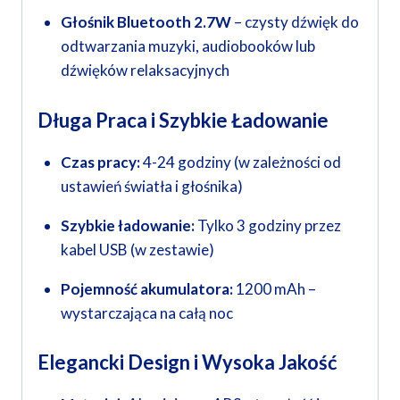
Głośnik Bluetooth 2.7W
– czysty dźwięk do
odtwarzania muzyki, audiobooków lub
dźwięków relaksacyjnych
Długa Praca i Szybkie Ładowanie
Czas pracy:
4-24 godziny (w zależności od
ustawień światła i głośnika)
Szybkie ładowanie:
Tylko 3 godziny przez
kabel USB (w zestawie)
Pojemność akumulatora:
1200 mAh –
wystarczająca na całą noc
Elegancki Design i Wysoka Jakość