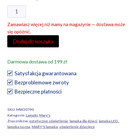
ilość
Lampka
Zamawiasz więcej niż mamy na magazynie — dostawa może
nocna
się opóźnić.
z
Dodaj do koszyka
głośnikiem
Bluetooth
Tukan
Darmowa dostawa od 199 zł
Mary's
Satysfakcja gwarantowana
-
Bezproblemowe zwroty
Prezent
dla
Bezpieczne płatności
Dziecka
–
SKU:
MW20790
Różowa,
Kategorie:
Lampki
,
Mary's
Znaczników:
estetyczne oświetlenie
,
lampka dla dzieci
,
lampka LED.
,
światło
lampka nocna
,
MARY'S lampka
,
oświetlenie dziecięce
3000K,