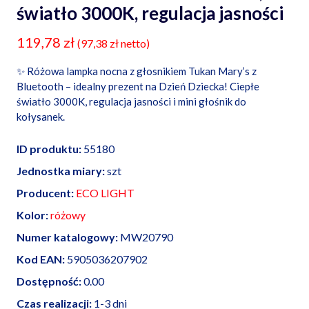
światło 3000K, regulacja jasności
119,78
zł
(
97,38
zł
netto)
✨ Różowa lampka nocna z głosnikiem Tukan Mary’s z
Bluetooth – idealny prezent na Dzień Dziecka! Ciepłe
światło 3000K, regulacja jasności i mini głośnik do
kołysanek.
ID produktu:
55180
Jednostka miary:
szt
Producent:
ECO LIGHT
Kolor:
różowy
Numer katalogowy:
MW20790
Kod EAN:
5905036207902
Dostępność:
0.00
Czas realizacji:
1-3 dni