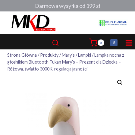
Przejdź
Darmowa wysyłka od 199 zł
do
treści
0
Strona Główna
/
Produkty
/
Mary's
/
Lampki
/
Lampka nocna z
głośnikiem Bluetooth Tukan Mary’s – Prezent dla Dziecka –
Różowa, światło 3000K, regulacja jasności