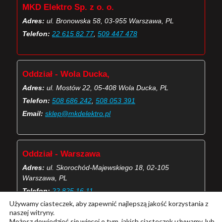
MKD Elektro Sp. z o. o.
Adres:
ul. Bronowska 58, 03-955 Warszawa, PL
Telefon:
22 615 82 77
,
509 447 478
Oddział - Wola Ducka,
Adres:
ul. Mostów 22, 05-408 Wola Ducka, PL
Telefon:
508 686 242
,
508 053 391
Email:
sklep@mkdelektro.pl
Oddział - Warszawa
Adres:
ul. Skorochód-Majewskiego 18, 02-105
Warszawa, PL
Telefon:
22 825 16 11
Używamy ciasteczek, aby zapewnić najlepszą jakość korzystania z
Email:
skorochod@mkdelektro.pl
naszej witryny.
Możesz dowiedzieć się więcej o tym, jakich ciasteczek używamy, lub