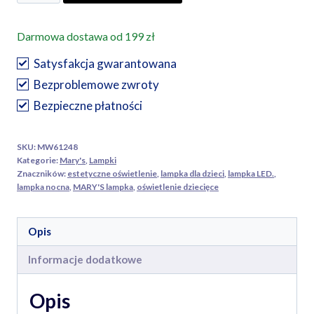
Lampka
nocna
Darmowa dostawa od 199 zł
LED
senny
Satysfakcja gwarantowana
pisklak,
Bezproblemowe zwroty
regulowana,
Bezpieczne płatności
ładowana
USB-
SKU:
MW61248
C
Kategorie:
Mary's
,
Lampki
MARY'S
Znaczników:
estetyczne oświetlenie
,
lampka dla dzieci
,
lampka LED.
,
lampka nocna
,
MARY'S lampka
,
oświetlenie dziecięce
Prezent
dla
Dziecka
Opis
Informacje dodatkowe
Opis