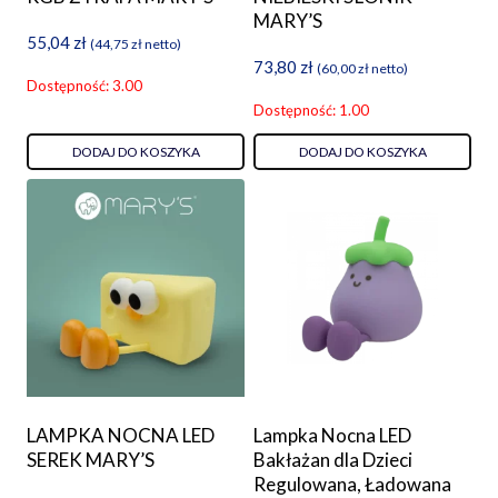
MARY’S
55,04
zł
(
44,75
zł
netto)
73,80
zł
(
60,00
zł
netto)
Dostępność: 3.00
Dostępność: 1.00
DODAJ DO KOSZYKA
DODAJ DO KOSZYKA
LAMPKA NOCNA LED
Lampka Nocna LED
SEREK MARY’S
Bakłażan dla Dzieci
Regulowana, Ładowana