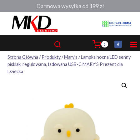
Przejdź
Darmowa wysyłka od 199 zł
do
treści
0
Strona Główna
/
Produkty
/
Mary's
/
Lampka nocna LED senny
pisklak, regulowana, ładowana USB-C MARY’S Prezent dla
Dziecka