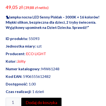
49,05
zł
(
39,88
zł
netto)
🐤lampka nocna LED Senny Pisklak – 3000K + 16 kolorów!
Miękki silikon, bezpieczna dla dzieci, 2 tryby świecenia.
Wyjątkowy upominek na Dzień Dziecka. Sprawdź!”
ID produktu:
55093
Jednostka miary:
szt
Producent:
ECO LIGHT
Kolor:
żółty
Numer katalogowy:
MW61248
Kod EAN:
5906555612482
Dostępność:
1.00
Czas realizacji:
1 dzień
ilość
Dodaj do koszyka