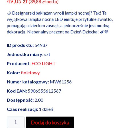
49,05
zł
(
39,88
zł
netto)
🌙 Designerski bakłażan w roli lampki nocnej? Tak! Ta
wyjątkowa lampka nocna LED emituje przytulne światło,
pomagając dzieciom zasnąć, a jednocześnie jest modną
dekoracją. Niebanalny prezent na Dzień Dziecka! 🍆💜
ID produktu:
54937
Jednostka miary:
szt
Producent:
ECO LIGHT
Kolor:
fioletowy
Numer katalogowy:
MW61256
Kod EAN:
5906555612567
Dostępność:
2.00
Czas realizacji:
1 dzień
ilość
Dodaj do koszyka
Lampka