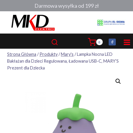
Przejdź
Darmowa wysyłka od 199 zł
do
treści
0
Strona Główna
/
Produkty
/
Mary's
/
Lampka Nocna LED
Bakłażan dla Dzieci Regulowana, Ładowana USB-C, MARY’S
Prezent dla Dziecka