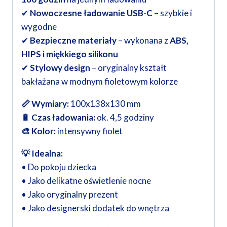
✔
Nowoczesne ładowanie USB-C
– szybkie i
wygodne
✔
Bezpieczne materiały
– wykonana z
ABS,
HIPS i miękkiego silikonu
✔
Stylowy design
– oryginalny kształt
bakłażana w modnym fioletowym kolorze
📏 Wymiary:
100x138x130 mm
🔋 Czas ładowania:
ok. 4,5 godziny
🎨 Kolor:
intensywny fiolet
💡 Idealna:
• Do pokoju dziecka
• Jako delikatne oświetlenie nocne
• Jako oryginalny prezent
• Jako designerski dodatek do wnętrza