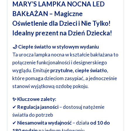
MARY’S LAMPKA NOCNA LED
BAKŁAŻAN – Magiczne
Oświetlenie dla Dzieci i Nie Tylko!
Idealny prezent na Dzień Dziecka!
🌙 Ciepłe światło w stylowym wydaniu
Ta urocza lampka nocna w kształcie bakłażana to
połączenie funkcjonalności i designerskiego
wyglądu. Emituje
przytulne, ciepłe światło
,
które pomaga dzieciom zasypiać, a jednocześnie
stanowi wyjątkową ozdobę pokoju.
✨ Kluczowe zalety:
✔
Regulacja jasności
– dostosuj natężenie
światła do potrzeb
✔
Niesamowita wydajność
– działa
od 10 do
180 godzin
na jednym ładowaniu