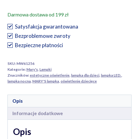
Nocna
Darmowa dostawa od 199 zł
LED
Bakłażan
Satysfakcja gwarantowana
dla
Bezproblemowe zwroty
Dzieci
Bezpieczne płatności
Regulowana,
Ładowana
SKU:
MW61256
USB-
Kategorie:
Mary's
,
Lampki
C,
Znaczników:
estetyczne oświetlenie
,
lampka dla dzieci
,
lampka LED.
,
lampka nocna
,
MARY'S lampka
,
oświetlenie dziecięce
MARY'S
Prezent
dla
Opis
Dziecka
Informacje dodatkowe
Opis