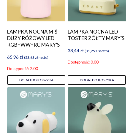
LAMPKA NOCNA MIŚ
LAMPKA NOCNA LED
DUŻY RÓŻOWY LED
TOSTER ŻÓŁTY MARY’S
RGB+WW+RC MARY’S
38,44
zł
(
31,25
zł
netto)
65,96
zł
(
53,63
zł
netto)
Dostępność: 0.00
Dostępność: 2.00
DODAJ DO KOSZYKA
DODAJ DO KOSZYKA