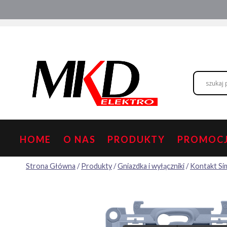
Przejdź
Hurtownia elektryczna
Doradztwo
do
treści
HOME
O NAS
PRODUKTY
PROMOC
Strona Główna
/
Produkty
/
Gniazdka i wyłączniki
/
Kontakt S