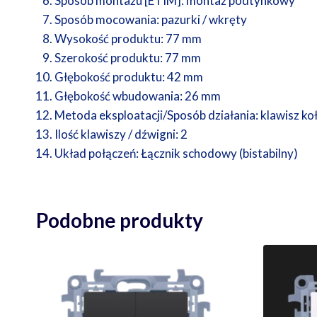
Sposób montażu [ETIM]:
montaż podtynkowy
Sposób mocowania:
pazurki / wkręty
Wysokość produktu:
77 mm
Szerokość produktu:
77 mm
Głębokość produktu:
42 mm
Głębokość wbudowania:
26 mm
Metoda eksploatacji/Sposób działania:
klawisz k
Ilość klawiszy / dźwigni:
2
Układ połączeń:
Łącznik schodowy (bistabilny)
Podobne produkty