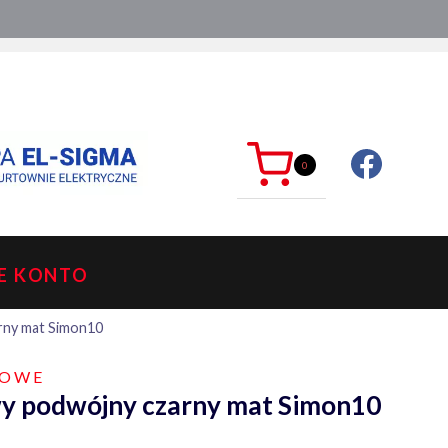
ć?
sklep@mkdelektro.pl
0
E KONTO
rny mat Simon10
ZOWE
y podwójny czarny mat Simon10