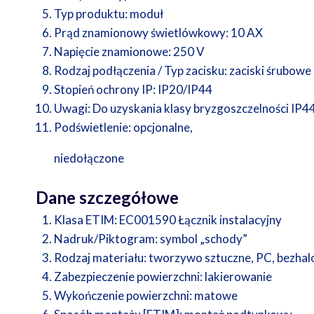
Typ produktu:
moduł
Prąd znamionowy świetlówkowy:
10 AX
Napięcie znamionowe:
250 V
Rodzaj podłączenia / Typ zacisku:
zaciski śrubowe
Stopień ochrony IP:
IP20/IP44
Uwagi:
Do uzyskania klasy bryzgoszczelności IP44
Podświetlenie:
opcjonalne,
niedołączone
Dane szczegółowe
Klasa ETIM:
EC001590 Łącznik instalacyjny
Nadruk/Piktogram:
symbol „schody”
Rodzaj materiału:
tworzywo sztuczne, PC, bezha
Zabezpieczenie powierzchni:
lakierowanie
Wykończenie powierzchni:
matowe