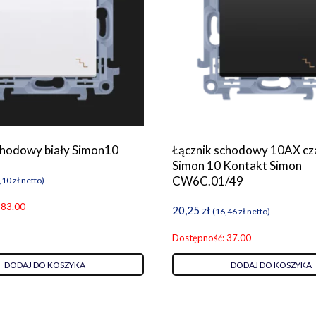
chodowy biały Simon10
Łącznik schodowy 10AX cz
Simon 10 Kontakt Simon
CW6C.01/49
,10
zł
netto)
 83.00
20,25
zł
(
16,46
zł
netto)
Dostępność: 37.00
DODAJ DO KOSZYKA
DODAJ DO KOSZYKA