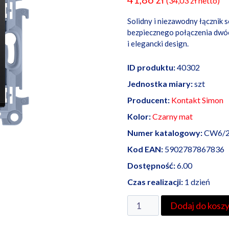
(
34,03
zł
netto)
Solidny i niezawodny łącznik 
bezpiecznego połączenia dwó
i elegancki design.
ID produktu:
40302
Jednostka miary:
szt
Producent:
Kontakt Simon
Kolor:
Czarny mat
Numer katalogowy:
CW6/2
Kod EAN:
5902787867836
Dostępność:
6.00
Czas realizacji:
1 dzień
ilość
Dodaj do kosz
Łącznik