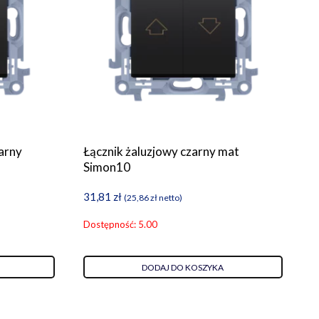
arny
Łącznik żaluzjowy czarny mat
Simon10
31,81
zł
(
25,86
zł
netto)
Dostępność: 5.00
DODAJ DO KOSZYKA