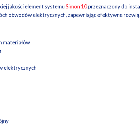
iej jakości element systemu
Simon 10
przeznaczony do instal
ch obwodów elektrycznych, zapewniając efektywne rozwiązani
h materiałów
h
 elektrycznych
ójny