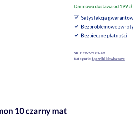
schodowy
Darmowa dostawa od 199 zł
podwójny
czarny
Satysfakcja gwaranto
mat
Bezproblemowe zwrot
Simon10
Bezpieczne płatności
SKU:
CW6/2.01/49
Kategoria:
Łączniki klawiszowe
mon 10 czarny mat