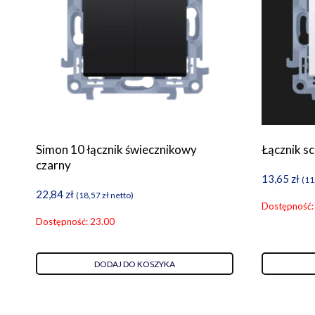
Simon 10 łącznik świecznikowy
Łącznik s
czarny
13,65
zł
(
11
22,84
zł
(
18,57
zł
netto)
Dostępność:
Dostępność: 23.00
DODAJ DO KOSZYKA