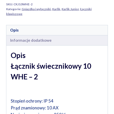
2
SKU:
CKJ10WHE-2
popielaty
Kategorie:
Gniazdka i wyłączniki
,
Karlik
,
Karlik Junior
,
Łączniki
klawiszowe
Opis
Informacje dodatkowe
Opis
Łącznik świecznikowy 10
WHE – 2
Stopień ochrony: IP 54
Prąd znamionowy: 10 AX