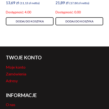
13,69
zł
21,89
zł
(
11,13
zł
netto)
(
17,80
zł
netto)
Dostępność: 4.00
Dostępność: 0.00
DODAJ DO KOSZYKA
DODAJ DO KOSZYKA
TWOJE KONTO
Moje konto
Zamówienia
Adresy
INFORMACJE
O nas