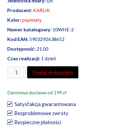
Jednostka miary:
szt
Producent:
KARLIK
Kolor:
popielaty
Numer katalogowy:
10WHE-2
Kod EAN:
5903292638652
Dostępność:
21.00
Czas realizacji:
1 dzień
ilość
Dodaj do koszyka
Karlik
Junior
Darmowa dostawa od 199 zł
łącznik
świecznikowy
Satysfakcja gwarantowana
10
Bezproblemowe zwroty
WHE
Bezpieczne płatności
–