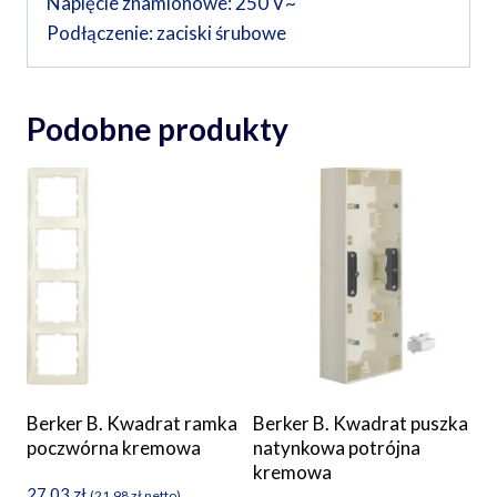
Napięcie znamionowe: 250 V~
Podłączenie: zaciski śrubowe
Podobne produkty
Berker B. Kwadrat ramka
Berker B. Kwadrat puszka
poczwórna kremowa
natynkowa potrójna
kremowa
27,03
zł
(
21,98
zł
netto)