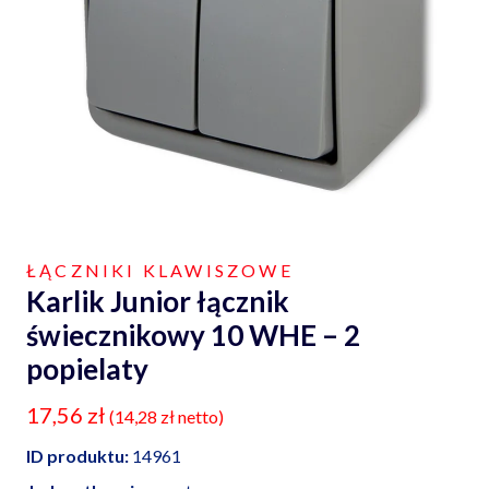
ŁĄCZNIKI KLAWISZOWE
Karlik Junior łącznik
świecznikowy 10 WHE – 2
popielaty
17,56
zł
(
14,28
zł
netto)
ID produktu:
14961