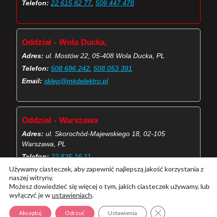
Telefon:
22 615 82 77
,
509 447 478
Oddział - Wola Ducka,
Adres:
ul. Mostów 22, 05-408 Wola Ducka, PL
Telefon:
508 686 242
,
508 053 391
Email:
sklep@mkdelektro.pl
Oddział - Warszawa
Adres:
ul. Skorochód-Majewskiego 18, 02-105
Warszawa, PL
Telefon:
22 825 16 11
Używamy ciasteczek, aby zapewnić najlepszą jakość korzystania z
Email:
skorochod@mkdelektro.pl
naszej witryny.
Możesz dowiedzieć się więcej o tym, jakich ciasteczek używamy, lub
wyłączyć je w
ustawieniach
.
(Więcej o kontaktach MKD Elektro)
Zamknij panel pow
Akceptuj
Odrzuć
Ustawienia