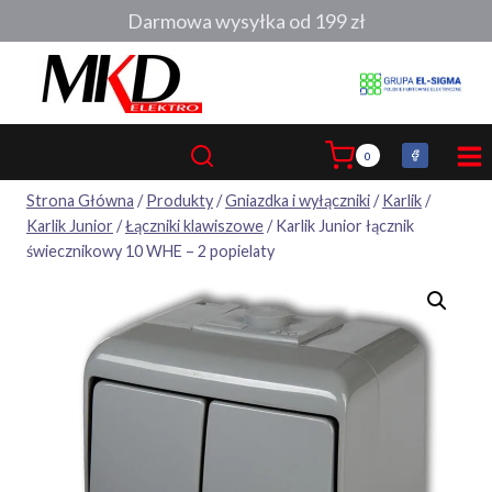
Przejdź
Darmowa wysyłka od 199 zł
do
treści
0
Strona Główna
/
Produkty
/
Gniazdka i wyłączniki
/
Karlik
/
Karlik Junior
/
Łączniki klawiszowe
/
Karlik Junior łącznik
świecznikowy 10 WHE – 2 popielaty