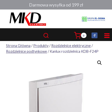
Przejdź
Darmowa wysyłka od 199 zł
do
treści
0
Strona Główna
/
Produkty
/
Rozdzielnice elektryczne
/
Rozdzielnice podtynkowe
/
Kanlux rozdzielnica KDB-F24P