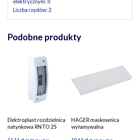
elektrycznym: II
Liczba rzędów: 2
Podobne produkty
Elektroplast rozdzielnica
HAGER maskownica
natynkowa RNTO 2S
wyłamywalna
11,11
zł
10,61
zł