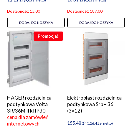
(
9,03
zł
netto)
(
8,63
zł
netto)
Dostępność: 15.00
Dostępność: 187.00
DODAJ DO KOSZYKA
DODAJ DO KOSZYKA
Promocja!
HAGER rozdzielnica
Elektroplast rozdzielnica
podtynkowa Volta
podtynkowa Srp – 36
3R/36M II kl IP30
(3×12)
cena dla zamówień
155,48
zł
internetowych
(
126,41
zł
netto)