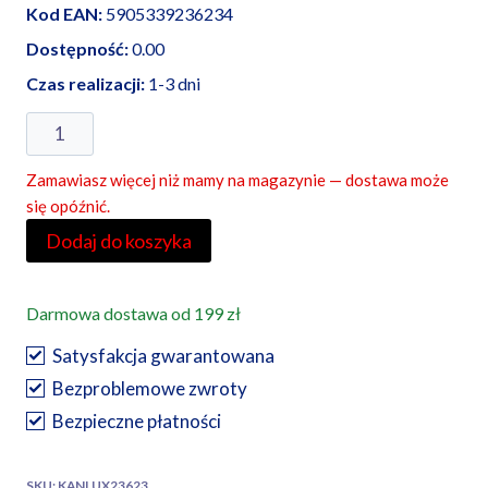
Kod EAN:
5905339236234
Dostępność:
0.00
Czas realizacji:
1-3 dni
ilość
Kanlux
Zamawiasz więcej niż mamy na magazynie — dostawa może
rozdzielnica
się opóźnić.
KDB-
Dodaj do koszyka
F24P
Darmowa dostawa od 199 zł
Satysfakcja gwarantowana
Bezproblemowe zwroty
Bezpieczne płatności
SKU:
KANLUX23623