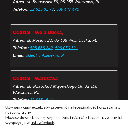
Adres:
ul. Bronowska 58, 03-955 Warszawa, PL
Telefon:
22 615 82 77
,
509 447 478
Oddział - Wola Ducka,
Adres:
ul. Mostów 22, 05-408 Wola Ducka, PL
Telefon:
508 686 242
,
508 053 391
Email:
sklep@mkdelektro.pl
Oddział - Warszawa
Adres:
ul. Skorochód-Majewskiego 18, 02-105
Warszawa, PL
Telefon:
22 825 16 11
Używamy ciasteczek, aby zapewnić najlepszą jakość korzystania z
Email:
skorochod@mkdelektro.pl
naszej witryny.
Możesz dowiedzieć się więcej o tym, jakich ciasteczek używamy, lub
wyłączyć je w
ustawieniach
.
(Więcej o kontaktach MKD Elektro)