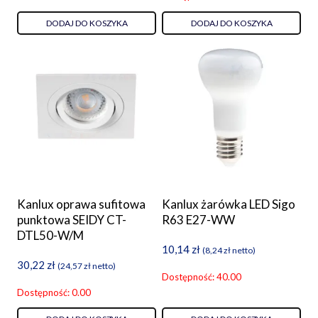
DODAJ DO KOSZYKA
DODAJ DO KOSZYKA
Kanlux oprawa sufitowa
Kanlux żarówka LED Sigo
punktowa SEIDY CT-
R63 E27-WW
DTL50-W/M
10,14
zł
(
8,24
zł
netto)
30,22
zł
(
24,57
zł
netto)
Dostępność: 40.00
Dostępność: 0.00