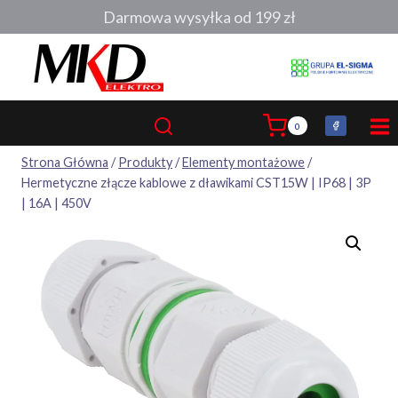
Przejdź
Darmowa wysyłka od 199 zł
do
treści
0
Strona Główna
/
Produkty
/
Elementy montażowe
/
Hermetyczne złącze kablowe z dławikami CST15W | IP68 | 3P
| 16A | 450V