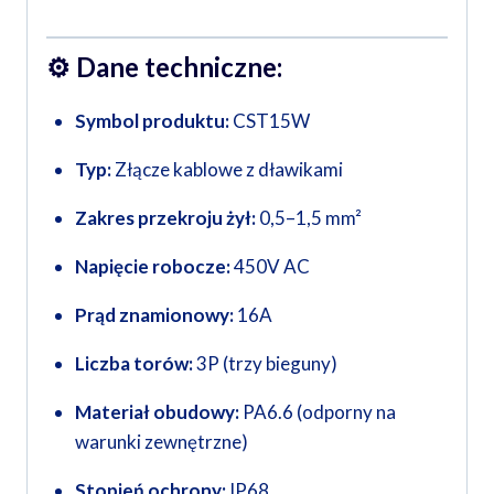
⚙️
Dane techniczne:
Symbol produktu:
CST15W
Typ:
Złącze kablowe z dławikami
Zakres przekroju żył:
0,5–1,5 mm²
Napięcie robocze:
450V AC
Prąd znamionowy:
16A
Liczba torów:
3P (trzy bieguny)
Materiał obudowy:
PA6.6 (odporny na
warunki zewnętrzne)
Stopień ochrony:
IP68