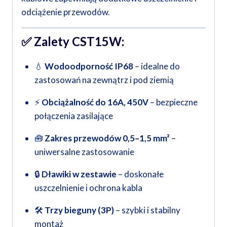
odciążenie przewodów.
✅
Zalety CST15W:
💧
Wodoodporność IP68
– idealne do
zastosowań na zewnątrz i pod ziemią
⚡
Obciążalność do 16A, 450V
– bezpieczne
połączenia zasilające
🧰
Zakres przewodów 0,5–1,5 mm²
–
uniwersalne zastosowanie
🔒
Dławiki w zestawie
– doskonałe
uszczelnienie i ochrona kabla
🛠️
Trzy bieguny (3P)
– szybki i stabilny
montaż