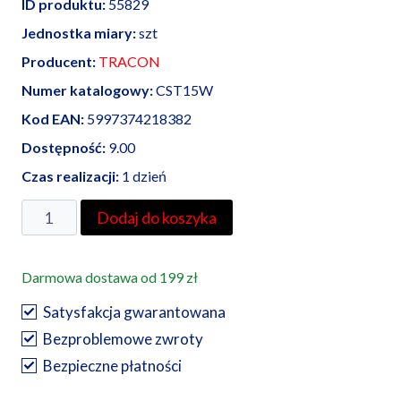
ID produktu:
55829
Jednostka miary:
szt
Producent:
TRACON
Numer katalogowy:
CST15W
Kod EAN:
5997374218382
Dostępność:
9.00
Czas realizacji:
1 dzień
ilość
Dodaj do koszyka
Hermetyczne
złącze
Darmowa dostawa od 199 zł
kablowe
z
Satysfakcja gwarantowana
dławikami
Bezproblemowe zwroty
CST15W
Bezpieczne płatności
|