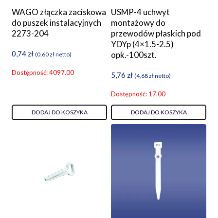
WAGO złączka zaciskowa
USMP-4 uchwyt
do puszek instalacyjnych
montażowy do
2273-204
przewodów płaskich pod
YDYp (4×1.5-2.5)
0,74
zł
opk.-100szt.
(
0,60
zł
netto)
Dostępność: 4097.00
5,76
zł
(
4,68
zł
netto)
Dostępność: 17.00
DODAJ DO KOSZYKA
DODAJ DO KOSZYKA