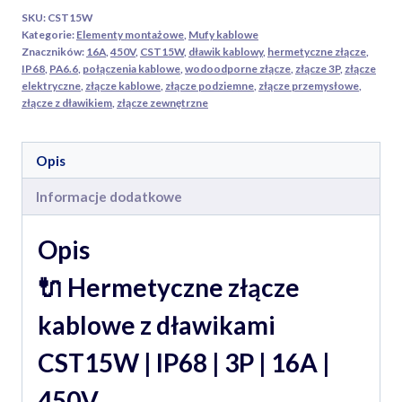
IP68
SKU:
CST15W
|
Kategorie:
Elementy montażowe
,
Mufy kablowe
3P
Znaczników:
16A
,
450V
,
CST15W
,
dławik kablowy
,
hermetyczne złącze
,
IP68
,
PA6.6
,
połączenia kablowe
,
wodoodporne złącze
,
złącze 3P
,
złącze
|
elektryczne
,
złącze kablowe
,
złącze podziemne
,
złącze przemysłowe
,
16A
złącze z dławikiem
,
złącze zewnętrzne
|
450V
Opis
Informacje dodatkowe
Opis
🔌 Hermetyczne złącze
kablowe z dławikami
CST15W | IP68 | 3P | 16A |
450V