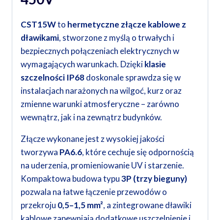
CST15W
to
hermetyczne złącze kablowe z
dławikami
, stworzone z myślą o trwałych i
bezpiecznych połączeniach elektrycznych w
wymagających warunkach. Dzięki
klasie
szczelności IP68
doskonale sprawdza się w
instalacjach narażonych na wilgoć, kurz oraz
zmienne warunki atmosferyczne – zarówno
wewnątrz, jak i na zewnątrz budynków.
Złącze wykonane jest z wysokiej jakości
tworzywa
PA6.6
, które cechuje się odpornością
na uderzenia, promieniowanie UV i starzenie.
Kompaktowa budowa typu
3P (trzy bieguny)
pozwala na łatwe łączenie przewodów o
przekroju
0,5–1,5 mm²
, a zintegrowane dławiki
kablowe zapewniają dodatkowe uszczelnienie i