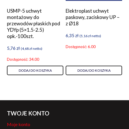
USMP-5 uchwyt
Elektroplast uchwyt
montażowy do
paskowy, zaciskowy UP –
przewodów płaskich pod
z Ø18
YDYp (5×1.5-2.5)
6,35
zł
opk.-100szt.
(
5,16
zł
netto)
Dostępność: 6.00
5,76
zł
(
4,68
zł
netto)
Dostępność: 34.00
DODAJ DO KOSZYKA
DODAJ DO KOSZYKA
TWOJE KONTO
Moje konto