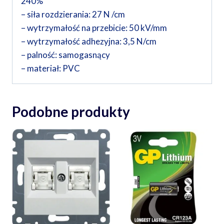
240%
– siła rozdzierania: 27 N /cm
– wytrzymałość na przebicie: 50 kV/mm
– wytrzymałość adhezyjna: 3,5 N/cm
– palność: samogasnący
– materiał: PVC
Podobne produkty