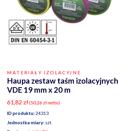
MATERIAŁY IZOLACYJNE
Haupa zestaw taśm izolacyjnych
VDE 19 mm x 20 m
61,82
zł
(
50,26
zł
netto)
ID produktu:
24313
Jednostka miary:
szt