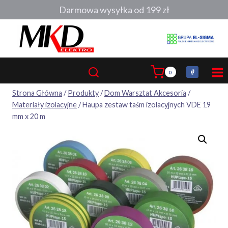
Przejdź
Darmowa wysyłka od 199 zł
do
treści
0
Strona Główna
/
Produkty
/
Dom Warsztat Akcesoria
/
Materiały izolacyjne
/
Haupa zestaw taśm izolacyjnych VDE 19
mm x 20 m