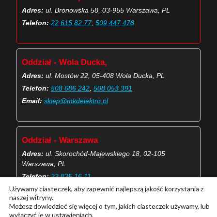
Adres:
ul. Bronowska 58, 03-955 Warszawa, PL
Telefon:
22 615 82 77
,
509 447 478
Oddział - Wola Ducka,
Adres:
ul. Mostów 22, 05-408 Wola Ducka, PL
Telefon:
508 686 242
,
508 053 391
Email:
sklep@mkdelektro.pl
Oddział - Warszawa
Adres:
ul. Skorochód-Majewskiego 18, 02-105
Warszawa, PL
Telefon:
22 825 16 11
Używamy ciasteczek, aby zapewnić najlepszą jakość korzystania z
Email:
skorochod@mkdelektro.pl
naszej witryny.
Możesz dowiedzieć się więcej o tym, jakich ciasteczek używamy, lub
wyłączyć je w
ustawieniach
.