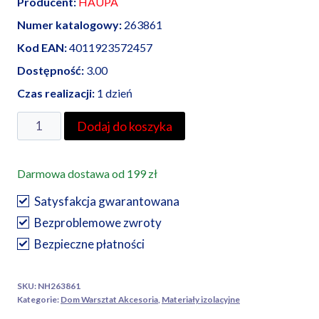
Producent:
HAUPA
Numer katalogowy:
263861
Kod EAN:
4011923572457
Dostępność:
3.00
Czas realizacji:
1 dzień
ilość
Dodaj do koszyka
Haupa
zestaw
Darmowa dostawa od 199 zł
taśm
izolacyjnych
Satysfakcja gwarantowana
VDE
Bezproblemowe zwroty
19
Bezpieczne płatności
mm
x
SKU:
NH263861
20
Kategorie:
Dom Warsztat Akcesoria
,
Materiały izolacyjne
m