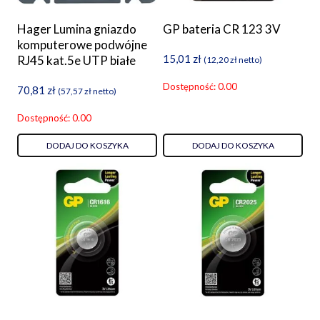
Hager Lumina gniazdo
GP bateria CR 123 3V
komputerowe podwójne
15,01
zł
RJ45 kat.5e UTP białe
(
12,20
zł
netto)
Dostępność: 0.00
70,81
zł
(
57,57
zł
netto)
Dostępność: 0.00
DODAJ DO KOSZYKA
DODAJ DO KOSZYKA