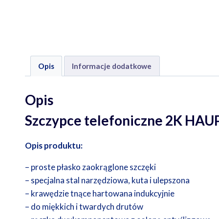
Opis
Informacje dodatkowe
Opis
Szczypce telefoniczne 2K HAU
Opis produktu:
– proste płasko zaokrąglone szczęki
– specjalna stal narzędziowa, kuta i ulepszona
– krawędzie tnące hartowana indukcyjnie
– do miękkich i twardych drutów