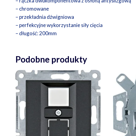
– rączka dwukomponentowa z osłoną antyślizgową
– chromowane
– przekładnia dźwigniowa
– perfekcyjne wykorzystanie siły cięcia
– długość: 200mm
Podobne produkty