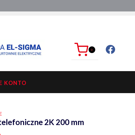
ć?
sklep@mkdelektro.pl
0
E KONTO
E
telefoniczne 2K 200 mm