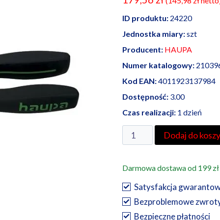
(
145,98
zł
netto
ID produktu:
24220
Jednostka miary:
szt
Producent:
HAUPA
Numer katalogowy:
21039
Kod EAN:
4011923137984
Dostępność:
3.00
Czas realizacji:
1 dzień
ilość
Dodaj do kosz
Haupa
szczypce
Darmowa dostawa od 199 zł
telefoniczne
2K
Satysfakcja gwaranto
200
Bezproblemowe zwrot
mm
Bezpieczne płatności