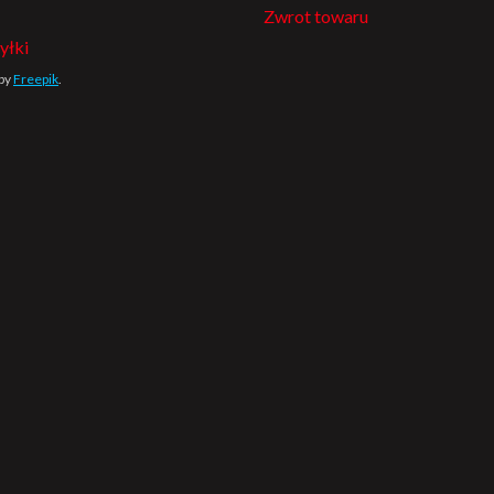
Zwrot towaru
yłki
 by
Freepik
.