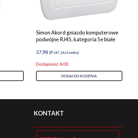
Simon Akord gniazdo komputerowe
podwójne RJ45, kategoria 5e białe
57,98
zł
(
47,14
zł
netto)
Dostępność: 4.00
DODAJ DO KOSZYKA
KONTAKT