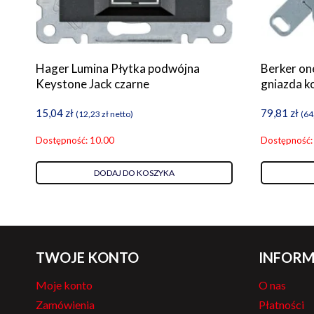
Hager Lumina Płytka podwójna
Berker on
Keystone Jack czarne
gniazda 
15,04
zł
79,81
zł
(
12,23
zł
netto)
(
64
Dostępność: 10.00
Dostępność:
DODAJ DO KOSZYKA
TWOJE KONTO
INFORM
Moje konto
O nas
Zamówienia
Płatności