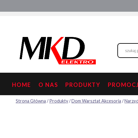
Przejdź
Hurtownia elektryczna
Doradztwo
do
treści
HOME
O NAS
PRODUKTY
PROMOC
Strona Główna
/
Produkty
/
Dom Warsztat Akcesoria
/
Narzęd