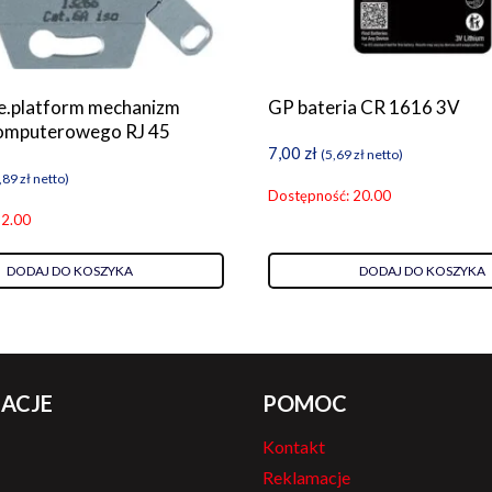
e.platform mechanizm
GP bateria CR 1616 3V
komputerowego RJ 45
7,00
zł
(
5,69
zł
netto)
,89
zł
netto)
Dostępność: 20.00
 2.00
DODAJ DO KOSZYKA
DODAJ DO KOSZYKA
ACJE
POMOC
Kontakt
Reklamacje