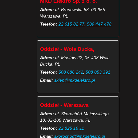
MKD Elektro Sp. z o. o.
Adres:
ul. Bronowska 58, 03-955
Warszawa, PL
Telefon:
22 615 82 77
,
509 447 478
Oddział - Wola Ducka,
Adres:
ul. Mostów 22, 05-408 Wola
Ducka, PL
Telefon:
508 686 242
,
508 053 391
Email:
sklep@mkdelektro.pl
Oddział - Warszawa
Adres:
ul. Skorochód-Majewskiego
18, 02-105 Warszawa, PL
Telefon:
22 825 16 11
Email:
skorochod@mkdelektro.pl