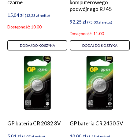
czarne
komputerowego
podwójnego RJ 45
15,04
zł
(
12,23
zł
netto)
92,25
zł
(
75,00
zł
netto)
Dostępność: 10.00
Dostępność: 11.00
DODAJ DO KOSZYKA
DODAJ DO KOSZYKA
GP bateria CR 2032 3V
GP bateria CR 2430 3V
5,01
zł
10,00
zł
(
4,07
zł
netto)
(
8,13
zł
netto)