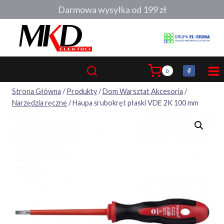
Przejdź
Darmowa wysyłka od 199 zł
do
treści
0
Strona Główna
/
Produkty
/
Dom Warsztat Akcesoria
/
Narzędzia ręczne
/
Haupa śrubokręt płaski VDE 2K 100 mm