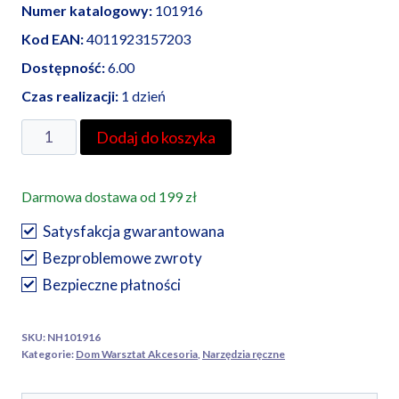
Numer katalogowy:
101916
Kod EAN:
4011923157203
Dostępność:
6.00
Czas realizacji:
1 dzień
ilość
Dodaj do koszyka
Haupa
śrubokręt
Darmowa dostawa od 199 zł
płaski
VDE
Satysfakcja gwarantowana
2K
Bezproblemowe zwroty
100
Bezpieczne płatności
mm
SKU:
NH101916
Kategorie:
Dom Warsztat Akcesoria
,
Narzędzia ręczne