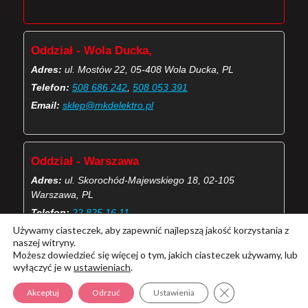
Oddział - Wola Ducka,
Adres:
ul. Mostów 22, 05-408 Wola Ducka, PL
Telefon:
508 686 242
,
508 053 391
Email:
sklep@mkdelektro.pl
Oddział - Warszawa
Adres:
ul. Skorochód-Majewskiego 18, 02-105
Warszawa, PL
Telefon:
22 825 16 11
Używamy ciasteczek, aby zapewnić najlepszą jakość korzystania z
Email:
skorochod@mkdelektro.pl
naszej witryny.
Możesz dowiedzieć się więcej o tym, jakich ciasteczek używamy, lub
wyłączyć je w
ustawieniach
.
(Więcej o kontaktach MKD Elektro)
Zamknij panel pow
Akceptuj
Odrzuć
Ustawienia