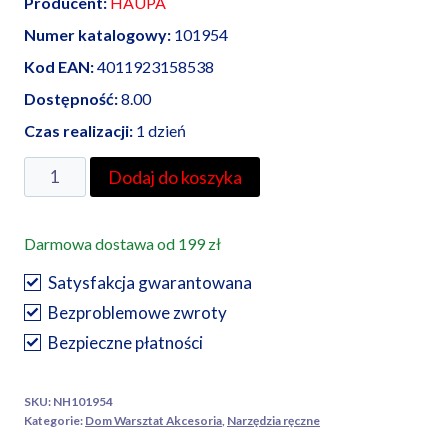
Producent:
HAUPA
Numer katalogowy:
101954
Kod EAN:
4011923158538
Dostępność:
8.00
Czas realizacji:
1 dzień
ilość
Dodaj do koszyka
Haupa
śrubokręt
Darmowa dostawa od 199 zł
krzyżakowy
VDE
Satysfakcja gwarantowana
2K
Bezproblemowe zwroty
Pz2
Bezpieczne płatności
100
mm
SKU:
NH101954
Kategorie:
Dom Warsztat Akcesoria
,
Narzędzia ręczne