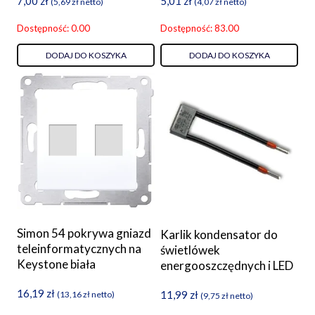
7,00
zł
5,01
zł
(
5,69
zł
netto)
(
4,07
zł
netto)
Dostępność: 0.00
Dostępność: 83.00
DODAJ DO KOSZYKA
DODAJ DO KOSZYKA
Simon 54 pokrywa gniazd
Karlik kondensator do
teleinformatycznych na
świetlówek
Keystone biała
energooszczędnych i LED
16,19
zł
11,99
zł
(
13,16
zł
netto)
(
9,75
zł
netto)