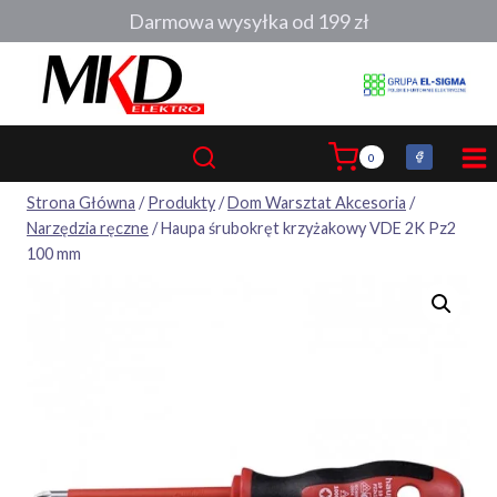
Przejdź
Darmowa wysyłka od 199 zł
do
treści
0
Strona Główna
/
Produkty
/
Dom Warsztat Akcesoria
/
Narzędzia ręczne
/
Haupa śrubokręt krzyżakowy VDE 2K Pz2
100 mm