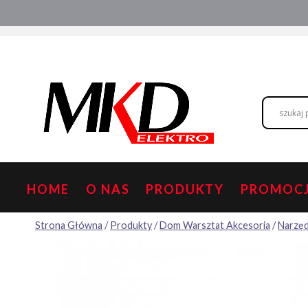
Przejdź
Hurtownia elektryczna
Doradztwo
do
treści
HOME
O NAS
PRODUKTY
PROMOC
Strona Główna
/
Produkty
/
Dom Warsztat Akcesoria
/
Narzęd