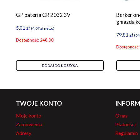
GP bateria CR 2032 3V
Berker on
gniazda 
5,01
zł
(
4,07
zł
netto)
79,81
zł
(
64
Dostępność: 248.00
Dostępność:
DODAJ DO KOSZYKA
TWOJE KONTO
INFORM
Moje konto
O nas
Zamówienia
Płatności
Adresy
Regulamin