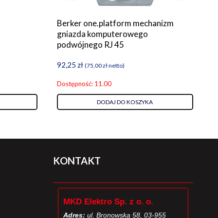
Berker one.platform mechanizm
gniazda komputerowego
podwójnego RJ 45
92,25
zł
(
75,00
zł
netto)
Dostępność: 11.00
DODAJ DO KOSZYKA
KONTAKT
MKD Elektro Sp. z o. o.
Adres:
ul. Bronowska 58, 03-955