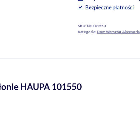
K
Bezpieczne płatności
w
osłonie
SKU:
NH101550
80
Kategorie:
Dom Warsztat Akcesoria
mm
słonie HAUPA 101550