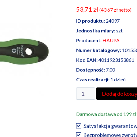
53,71
zł
(
43,67
zł
netto)
ID produktu:
24097
Jednostka miary:
szt
Producent:
HAUPA
Numer katalogowy:
10155
Kod EAN:
4011923153861
Dostępność:
7.00
Czas realizacji:
1 dzień
ilość
Dodaj do kosz
Haupa
śrubokręt
Darmowa dostawa od 199 zł
krzyżakowy
1PZ
Satysfakcja gwaranto
2
Bezproblemowe zwrot