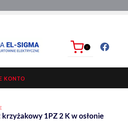
ć?
sklep@mkdelektro.pl
0
E KONTO
E
 krzyżakowy 1PZ 2 K w osłonie