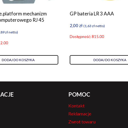
e.platform mechanizm
GP bateria LR 3 AAA
komputerowego RJ 45
2,00
zł
(
1,63
zł
netto)
,89
zł
netto)
Dostępność: 815.00
 2.00
DODAJ DO KOSZYKA
DODAJ DO KOSZYKA
ACJE
POMOC
Kontakt
Reklamacje
Zwrot towaru