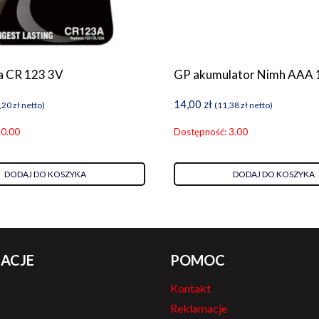
a CR 123 3V
GP akumulator Nimh AAA 
14,00
zł
,20
zł
netto)
(
11,38
zł
netto)
 0.00
Dostępność: 3.00
DODAJ DO KOSZYKA
DODAJ DO KOSZYKA
ACJE
POMOC
Kontakt
Reklamacje