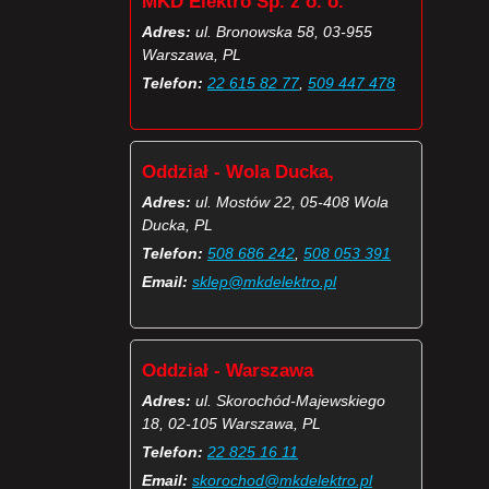
MKD Elektro Sp. z o. o.
Adres:
ul. Bronowska 58, 03-955
Warszawa, PL
Telefon:
22 615 82 77
,
509 447 478
Oddział - Wola Ducka,
Adres:
ul. Mostów 22, 05-408 Wola
Ducka, PL
Telefon:
508 686 242
,
508 053 391
Email:
sklep@mkdelektro.pl
Oddział - Warszawa
Adres:
ul. Skorochód-Majewskiego
18, 02-105 Warszawa, PL
Telefon:
22 825 16 11
Email:
skorochod@mkdelektro.pl