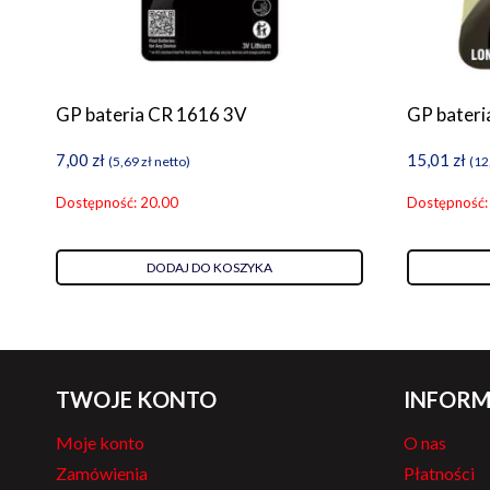
GP bateria CR 1616 3V
GP bateri
7,00
zł
15,01
zł
(
5,69
zł
netto)
(
12
Dostępność: 20.00
Dostępność:
DODAJ DO KOSZYKA
TWOJE KONTO
INFORM
Moje konto
O nas
Zamówienia
Płatności