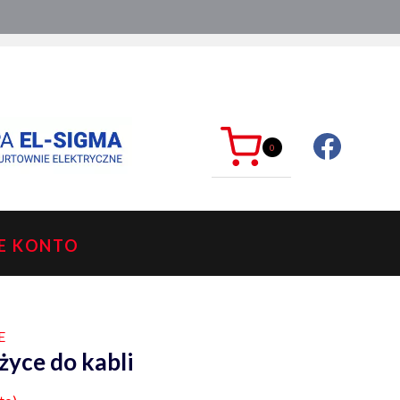
ć?
sklep@mkdelektro.pl
0
E KONTO
E
yce do kabli