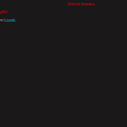
Zwrot towaru
yłki
 by
Freepik
.