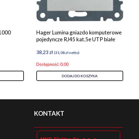
1000
Hager Lumina gniazdo komputerowe
pojedyncze RJ45 kat.5e UTP białe
38,23
zł
(
31,08
zł
netto)
Dostępność: 0.00
DODAJ DO KOSZYKA
KONTAKT