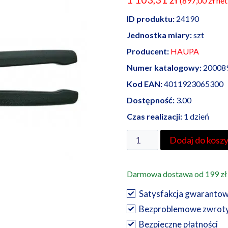
(
897,00
zł
net
ID produktu:
24190
Jednostka miary:
szt
Producent:
HAUPA
Numer katalogowy:
20008
Kod EAN:
4011923065300
Dostępność:
3.00
Czas realizacji:
1 dzień
ilość
Dodaj do kosz
Haupa
ręczne
Darmowa dostawa od 199 zł
nożyce
do
Satysfakcja gwaranto
kabli
Bezproblemowe zwrot
Bezpieczne płatności