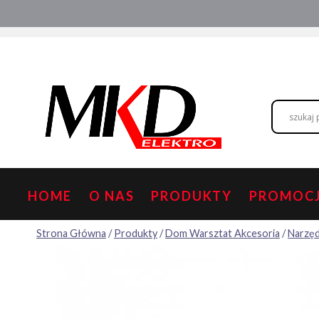
Przejdź
Hurtownia elektryczna
Doradztwo
do
treści
HOME
O NAS
PRODUKTY
PROMOC
Strona Główna
/
Produkty
/
Dom Warsztat Akcesoria
/
Narzęd