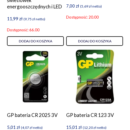
świetlówek
7,00
zł
energooszczędnych i LED
(
5,69
zł
netto)
Dostępność: 20.00
11,99
zł
(
9,75
zł
netto)
Dostępność: 66.00
DODAJ DO KOSZYKA
DODAJ DO KOSZYKA
GP bateria CR 2025 3V
GP bateria CR 123 3V
5,01
zł
15,01
zł
(
4,07
zł
netto)
(
12,20
zł
netto)