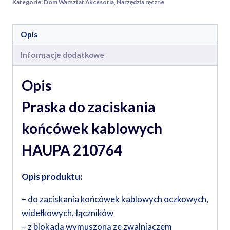
Kategorie:
Dom Warsztat Akcesoria
,
Narzędzia ręczne
10
mm
Opis
Informacje dodatkowe
Opis
Praska do zaciskania
końcówek kablowych
HAUPA 210764
Opis produktu:
– do zaciskania końcówek kablowych oczkowych,
widełkowych, łączników
– z blokadą wymuszoną ze zwalniaczem