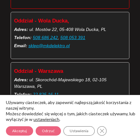
Oddział - Wola Ducka,
Adres:
ul. Mostów 22, 05-408 Wola Ducka, PL
Telefon:
508 686 242
,
508 053 391
Email:
sklep@mkdelektro.pl
Oddział - Warszawa
Adres:
ul. Skorochód-Majewskiego 18, 02-105
Warszawa, PL
Telefon:
22 825 16 11
Używamy ciasteczek, aby zapewnić najlepszą jakość korzystania z
Email:
skorochod@mkdelektro.pl
naszej witryny.
Możesz dowiedzieć się więcej o tym, jakich ciasteczek używamy, lub
wyłączyć je w
ustawieniach
.
(Więcej o kontaktach MKD Elektro)
Zamknij panel pow
Akceptuj
Odrzuć
Ustawienia