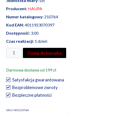
Jednostka miary:
szt
Producent:
HAUPA
Numer katalogowy:
210764
Kod EAN:
4011923070397
Dostępność:
3.00
Czas realizacji:
1 dzień
ilość
Dodaj do koszyka
Haupa
praska
Darmowa dostawa od 199 zł
ręczna
do
Satysfakcja gwarantowana
końcówek
Bezproblemowe zwroty
oczkowych
Bezpieczne płatności
nie
izol.
SKU:
NH210764
1,5-