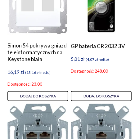
Simon 54 pokrywa gniazd
GP bateria CR 2032 3V
teleinformatycznych na
Keystone biała
5,01
zł
(
4,07
zł
netto)
Dostępność: 248.00
16,19
zł
(
13,16
zł
netto)
Dostępność: 23.00
DODAJ DO KOSZYKA
DODAJ DO KOSZYKA