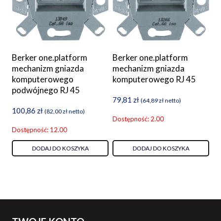
Berker one.platform
Berker one.platform
mechanizm gniazda
mechanizm gniazda
komputerowego
komputerowego RJ 45
podwójnego RJ 45
79,81
zł
(
64,89
zł
netto)
100,86
zł
(
82,00
zł
netto)
Dostępność: 2.00
Dostępność: 12.00
DODAJ DO KOSZYKA
DODAJ DO KOSZYKA