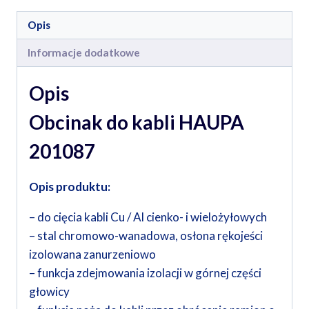
Opis
Informacje dodatkowe
Opis
Obcinak do kabli HAUPA
201087
Opis produktu:
– do cięcia kabli Cu / Al cienko- i wielożyłowych
– stal chromowo-wanadowa, osłona rękojeści
izolowana zanurzeniowo
– funkcja zdejmowania izolacji w górnej części
głowicy