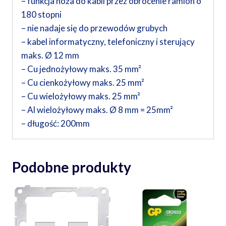
– funkcja noża do kabli przez obrócenie ramion o
180 stopni
– nie nadaje się do przewodów grubych
– kabel informatyczny, telefoniczny i sterujący
maks. Ø 12 mm
– Cu jednożyłowy maks. 35 mm²
– Cu cienkożyłowy maks. 25 mm²
– Cu wielożyłowy maks. 25 mm²
– Al wielożyłowy maks. Ø 8 mm = 25mm²
– długość: 200mm
Podobne produkty