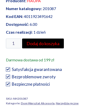
Producent:
HAUPA
Numer katalogowy:
201087
Kod EAN:
4011923491642
Dostępność:
6.00
Czas realizacji:
1 dzień
ilość
Dodaj do koszyka
Haupa
obcinak
Darmowa dostawa od 199 zł
do
kabli
Satysfakcja gwarantowana
200
Bezproblemowe zwroty
mm
Bezpieczne płatności
izolacja
zanurzeniowa
SKU:
NH201087
Kategorie:
Dom Warsztat Akcesoria
,
Narzędzia ręczne