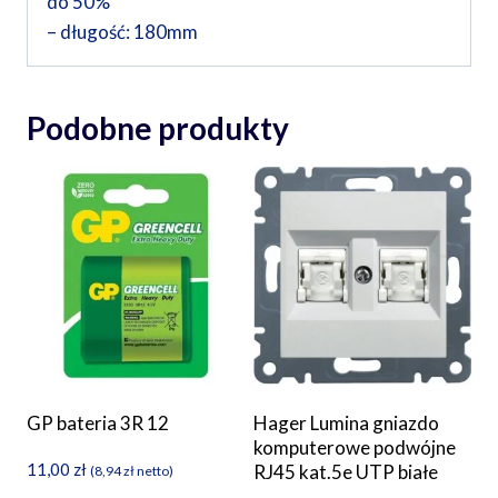
do 50%
– długość: 180mm
Podobne produkty
GP bateria 3R 12
Hager Lumina gniazdo
komputerowe podwójne
11,00
zł
RJ45 kat.5e UTP białe
(
8,94
zł
netto)