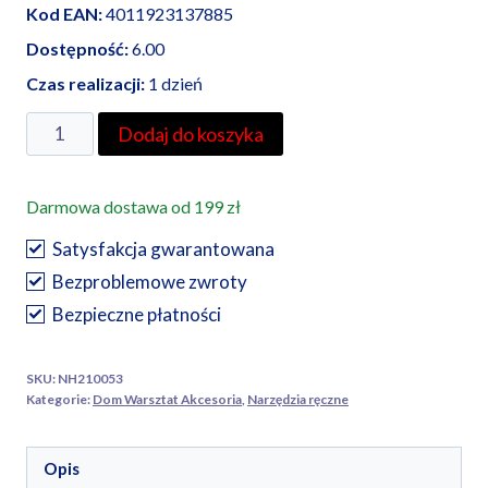
Kod EAN:
4011923137885
Dostępność:
6.00
Czas realizacji:
1 dzień
ilość
Dodaj do koszyka
Haupa
kombinerki
Darmowa dostawa od 199 zł
2K
180
Satysfakcja gwarantowana
mm
Bezproblemowe zwroty
Bezpieczne płatności
SKU:
NH210053
Kategorie:
Dom Warsztat Akcesoria
,
Narzędzia ręczne
Opis