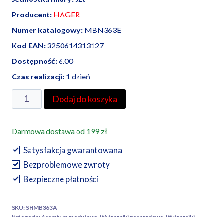
Producent:
HAGER
Numer katalogowy:
MBN363E
Kod EAN:
3250614313127
Dostępność:
6.00
Czas realizacji:
1 dzień
ilość
Dodaj do koszyka
HAGER
wyłącznik
Darmowa dostawa od 199 zł
nadprądowy
MBN
Satysfakcja gwarantowana
363
Bezproblemowe zwroty
E
Bezpieczne płatności
Icn=6000A
3P
SKU:
SHMB363A
B
Kategorie:
Aparatura modułowa
,
Wyłączniki nadprądowe
,
Wyłączniki