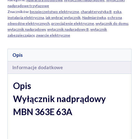
63A
nadprądowe trzyfazowe
Znaczników:
bezpieczeństwo elektryczne
,
charakterystyka B
,
eska
,
instalacja elektryczna
,
jak wybrać wyłącznik
,
Nadmiarówka
,
ochrona
obwodów elektrycznych
,
przeciążenie elektryczne
,
wyłącznik do domu
,
wyłącznik nadprądowy
,
wyłącznik nadprądowy B
,
wyłącznik
zabezpieczający
,
zwarcie elektryczne
Opis
Informacje dodatkowe
Opis
Wyłącznik nadprądowy
MBN 363E 63A