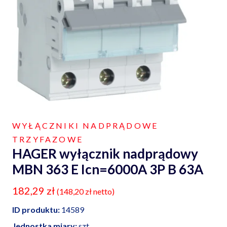
WYŁĄCZNIKI NADPRĄDOWE
TRZYFAZOWE
HAGER wyłącznik nadprądowy
MBN 363 E Icn=6000A 3P B 63A
182,29
zł
(
148,20
zł
netto)
ID produktu:
14589
Jednostka miary:
szt