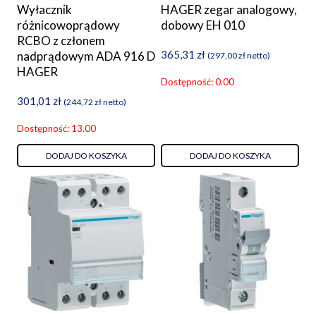
Wyłacznik
HAGER zegar analogowy,
różnicowoprądowy
dobowy EH 010
RCBO z członem
365,31
zł
nadprądowym ADA 916 D
(
297,00
zł
netto)
HAGER
Dostępność: 0.00
301,01
zł
(
244,72
zł
netto)
Dostępność: 13.00
DODAJ DO KOSZYKA
DODAJ DO KOSZYKA