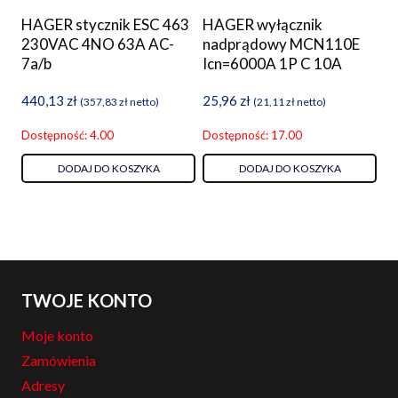
HAGER stycznik ESC 463
HAGER wyłącznik
230VAC 4NO 63A AC-
nadprądowy MCN110E
7a/b
Icn=6000A 1P C 10A
440,13
zł
25,96
zł
(
357,83
zł
netto)
(
21,11
zł
netto)
Dostępność: 4.00
Dostępność: 17.00
DODAJ DO KOSZYKA
DODAJ DO KOSZYKA
TWOJE KONTO
Moje konto
Zamówienia
Adresy