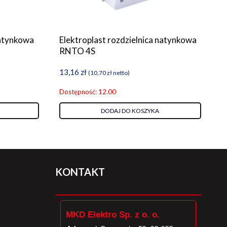
natynkowa
Elektroplast rozdzielnica natynkowa
RNTO 4S
13,16
zł
(
10,70
zł
netto)
Dostępność: 12.00
DODAJ DO KOSZYKA
KONTAKT
MKD Elektro Sp. z o. o.