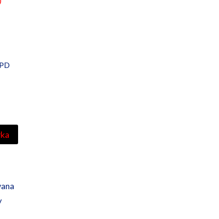
)
PD
yka
wana
y