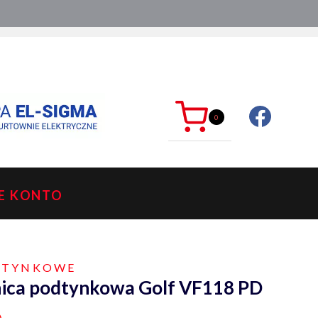
ć?
sklep@mkdelektro.pl
0
E KONTO
ODTYNKOWE
ica podtynkowa Golf VF118 PD