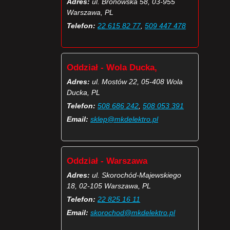
Adres:
ul. Bronowska 58, 03-955
Warszawa, PL
Telefon:
22 615 82 77
,
509 447 478
Oddział - Wola Ducka,
Adres:
ul. Mostów 22, 05-408 Wola
Ducka, PL
Telefon:
508 686 242
,
508 053 391
Email:
sklep@mkdelektro.pl
Oddział - Warszawa
Adres:
ul. Skorochód-Majewskiego
18, 02-105 Warszawa, PL
Telefon:
22 825 16 11
Email:
skorochod@mkdelektro.pl