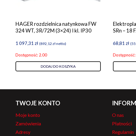
HAGER rozdzielnica natynkowa FW
Elektropl
324 WT, 3R/72M (3×24) I kl. IP30
SRn – 18 
1 097,31
zł
68,81
zł
(
892,12
zł
netto)
(
55
Dostępność: 2.00
Dostępność:
DODAJ DO KOSZYKA
TWOJE KONTO
INFORM
Moje konto
O nas
Zamówienia
Płatności
Adresy
Regulamin