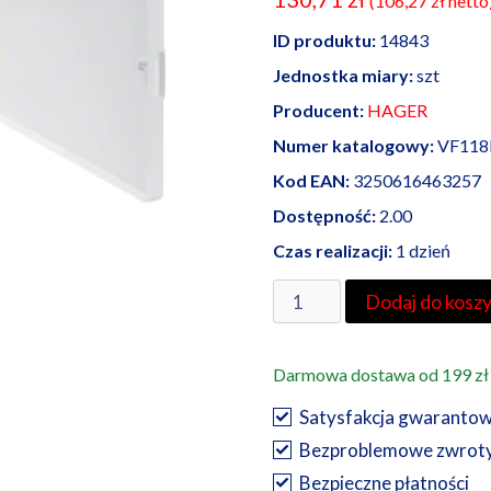
(
106,27
zł
netto
ID produktu:
14843
Jednostka miary:
szt
Producent:
HAGER
Numer katalogowy:
VF118
Kod EAN:
3250616463257
Dostępność:
2.00
Czas realizacji:
1 dzień
ilość
Dodaj do kosz
HAGER
rozdzielnica
Darmowa dostawa od 199 zł
podtynkowa
Golf
Satysfakcja gwaranto
VF118
Bezproblemowe zwrot
PD
Bezpieczne płatności