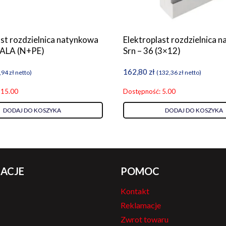
ast rozdzielnica natynkowa
Elektroplast rozdzielnica 
FALA (N+PE)
Srn – 36 (3×12)
162,80
zł
,94
zł
netto)
(
132,36
zł
netto)
 15.00
Dostępność: 5.00
DODAJ DO KOSZYKA
DODAJ DO KOSZYKA
ACJE
POMOC
Kontakt
Reklamacje
Zwrot towaru