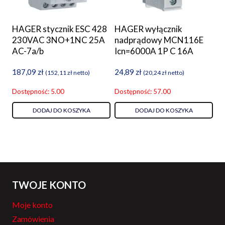
HAGER stycznik ESC 428
HAGER wyłącznik
230VAC 3NO+1NC 25A
nadprądowy MCN116E
AC-7a/b
Icn=6000A 1P C 16A
187,09
zł
24,89
zł
(
152,11
zł
netto)
(
20,24
zł
netto)
Dostępność: 5.00
Dostępność: 57.00
DODAJ DO KOSZYKA
DODAJ DO KOSZYKA
TWOJE KONTO
Moje konto
Zamówienia