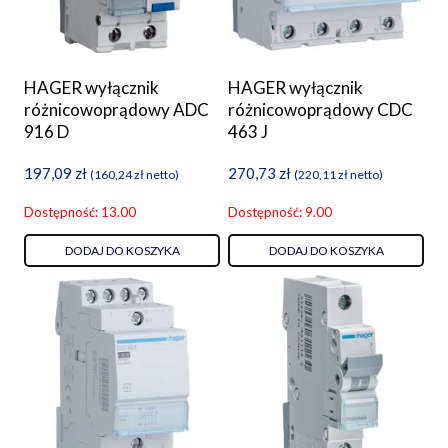
HAGER wyłącznik
HAGER wyłącznik
różnicowoprądowy ADC
różnicowoprądowy CDC
916 D
463 J
197,09
zł
270,73
zł
(
160,24
zł
netto)
(
220,11
zł
netto)
Dostępność: 13.00
Dostępność: 9.00
DODAJ DO KOSZYKA
DODAJ DO KOSZYKA