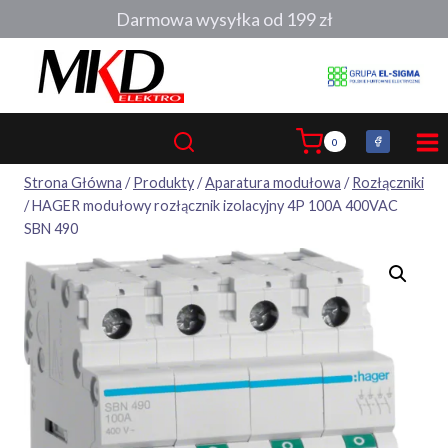
Przejdź
Darmowa wysyłka od 199 zł
do
treści
0
Strona Główna
/
Produkty
/
Aparatura modułowa
/
Rozłączniki
/
HAGER modułowy rozłącznik izolacyjny 4P 100A 400VAC
SBN 490