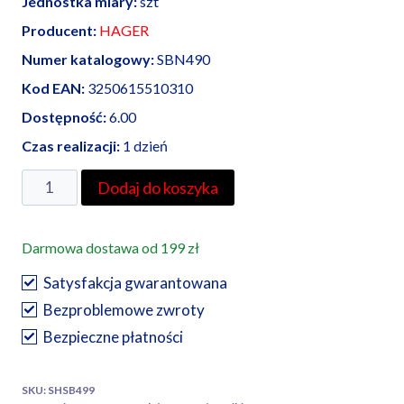
Jednostka miary:
szt
Producent:
HAGER
Numer katalogowy:
SBN490
Kod EAN:
3250615510310
Dostępność:
6.00
Czas realizacji:
1 dzień
ilość
Dodaj do koszyka
HAGER
modułowy
Darmowa dostawa od 199 zł
rozłącznik
izolacyjny
Satysfakcja gwarantowana
4P
Bezproblemowe zwroty
100A
Bezpieczne płatności
400VAC
SBN
SKU:
SHSB499
490