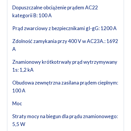
Dopuszczalne obciążenie prądem AC22
kategorii B: 100 A
Prąd zwarciowy z bezpiecznikami gI-gG: 1200 A
Zdolność zamykania przy 400 V w AC23A.: 1692
A
Znamionowy krótkotrwały prąd wytrzymywany
1s: 1,2 kA
Obudowa zewnętrzna zasilana prądem cieplnym:
100 A
Moc
Straty mocy na biegun dla prądu znamionowego:
5,5 W