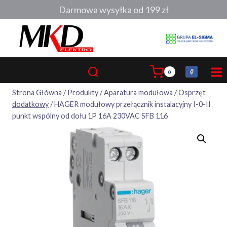
Przejdź
Darmowa wysyłka od 199 zł
do
treści
0
Strona Główna
/
Produkty
/
Aparatura modułowa
/
Osprzęt
dodatkowy
/
HAGER modułowy przełącznik instalacyjny I-0-II
punkt wspólny od dołu 1P 16A 230VAC SFB 116