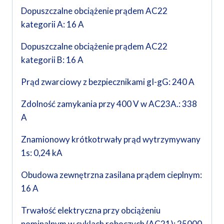
Dopuszczalne obciążenie prądem AC22
kategorii A: 16 A
Dopuszczalne obciążenie prądem AC22
kategorii B: 16 A
Prąd zwarciowy z bezpiecznikami gI-gG: 240 A
Zdolność zamykania przy 400 V w AC23A.: 338
A
Znamionowy krótkotrwały prąd wytrzymywany
1s: 0,24 kA
Obudowa zewnętrzna zasilana prądem cieplnym:
16 A
Trwałość elektryczna przy obciążeniu
nominalnym w cyklach roboczych (AC21): 25000