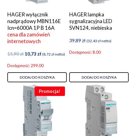
HAGER wyłącznik
HAGER lampka
nadprądowy MBN116E
sygnalizacyjna LED
Icn=6000A 1P B 16A
SVN124, niebieska
cena dla zamówień
39,89
zł
internetowych
(
32,43
zł
netto)
Dostępność: 8.00
Pierwotna
Aktualna
15,90
zł
10,73
zł
(
8,72
zł
netto)
cena
cena
Dostępność: 299.00
wynosiła:
wynosi:
15,90 zł.
10,73 zł.
DODAJ DO KOSZYKA
DODAJ DO KOSZYKA
Promocja!