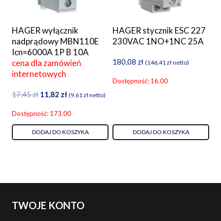
HAGER wyłącznik
HAGER stycznik ESC 227
nadprądowy MBN110E
230VAC 1NO+1NC 25A
Icn=6000A 1P B 10A
180,08
zł
cena dla zamówień
(
146,41
zł
netto)
internetowych
Dostępność: 16.00
Pierwotna
Aktualna
17,45
zł
11,82
zł
(
9,61
zł
netto)
cena
cena
Dostępność: 173.00
wynosiła:
wynosi:
17,45 zł.
11,82 zł.
DODAJ DO KOSZYKA
DODAJ DO KOSZYKA
TWOJE KONTO