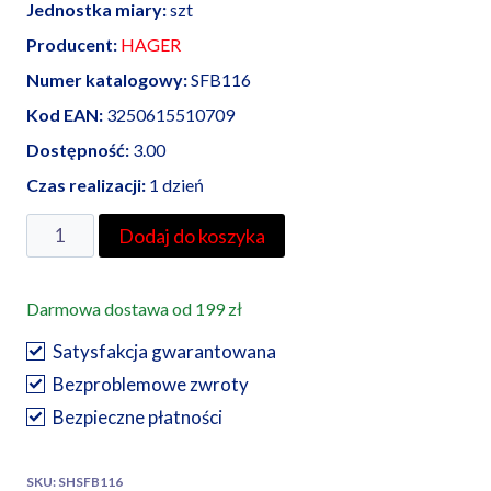
Jednostka miary:
szt
Producent:
HAGER
Numer katalogowy:
SFB116
Kod EAN:
3250615510709
Dostępność:
3.00
Czas realizacji:
1 dzień
ilość
Dodaj do koszyka
HAGER
modułowy
Darmowa dostawa od 199 zł
przełącznik
instalacyjny
Satysfakcja gwarantowana
I-
Bezproblemowe zwroty
0-
Bezpieczne płatności
II
punkt
SKU:
SHSFB116