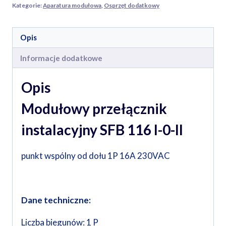
wspólny
Kategorie:
Aparatura modułowa
,
Osprzęt dodatkowy
od
dołu
Opis
1P
16A
Informacje dodatkowe
230VAC
SFB
Opis
116
Modułowy przełącznik
instalacyjny SFB 116 I-0-II
punkt wspólny od dołu 1P 16A 230VAC
Dane techniczne:
Liczba biegunów: 1 P