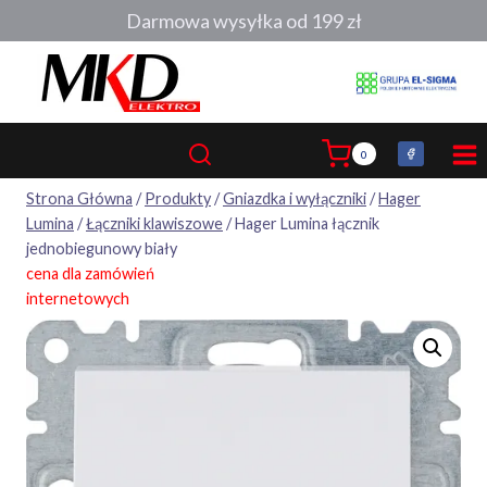
Przejdź
Darmowa wysyłka od 199 zł
do
treści
0
Strona Główna
/
Produkty
/
Gniazdka i wyłączniki
/
Hager
Lumina
/
Łączniki klawiszowe
/
Hager Lumina łącznik
jednobiegunowy biały
cena dla zamówień
internetowych