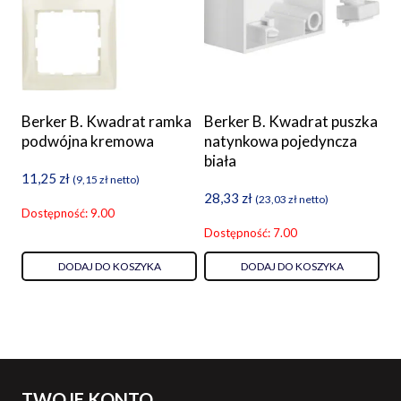
Berker B. Kwadrat ramka
Berker B. Kwadrat puszka
podwójna kremowa
natynkowa pojedyncza
biała
11,25
zł
(
9,15
zł
netto)
28,33
zł
(
23,03
zł
netto)
Dostępność: 9.00
Dostępność: 7.00
DODAJ DO KOSZYKA
DODAJ DO KOSZYKA
TWOJE KONTO