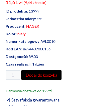
11,61
zł
(
9,44
zł
netto)
ID produktu:
13999
Jednostka miary:
szt
Producent:
HAGER
Kolor:
biały
Numer katalogowy:
WL0010
Kod EAN:
8694407000156
Dostępność:
89.00
Czas realizacji:
1 dzień
ilość
Dodaj do koszyka
Hager
Lumina
Darmowa dostawa od 199 zł
łącznik
jednobiegunowy
Satysfakcja gwarantowana
biały