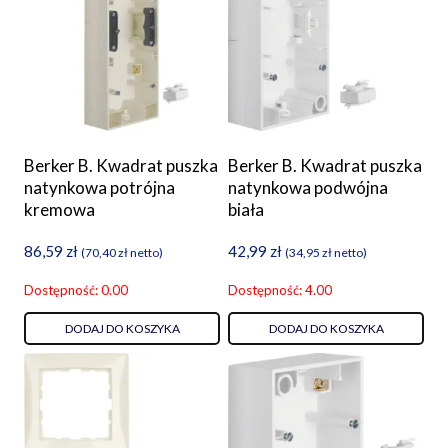
Berker B. Kwadrat puszka
Berker B. Kwadrat puszka
natynkowa potrójna
natynkowa podwójna
kremowa
biała
86,59
zł
42,99
zł
(
70,40
zł
netto)
(
34,95
zł
netto)
Dostępność: 0.00
Dostępność: 4.00
DODAJ DO KOSZYKA
DODAJ DO KOSZYKA