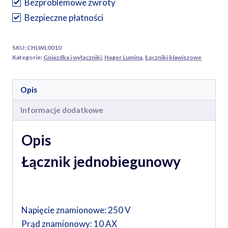
Bezproblemowe zwroty
cena
Bezpieczne płatności
dla
zamówieńinternetowych
SKU:
CHLWL0010
Kategorie:
Gniazdka i wyłączniki
,
Hager Lumina
,
Łączniki klawiszowe
Opis
Informacje dodatkowe
Opis
Łącznik jednobiegunowy
Napięcie znamionowe: 250 V
Prąd znamionowy: 10 AX