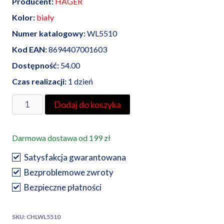
Producent:
HAGER
Kolor:
biały
Numer katalogowy:
WL5510
Kod EAN:
8694407001603
Dostępność:
54.00
Czas realizacji:
1 dzień
ilość
Dodaj do koszyka
Hager
Lumina
Darmowa dostawa od 199 zł
Intense
ramka
Satysfakcja gwarantowana
pojedyncza
Bezproblemowe zwroty
biała
Bezpieczne płatności
SKU:
CHLWL5510