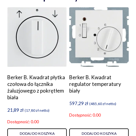
Berker B. Kwadrat płytka
Berker B. Kwadrat
czołowa do łącznika
regulator temperatury
żaluzjowego z pokrętłem
biały
biała
597,29
zł
(
485,60
zł
netto)
21,89
zł
(
17,80
zł
netto)
Dostępność: 0.00
Dostępność: 0.00
DODAJ DO KOSZYKA
DODAJ DO KOSZYKA