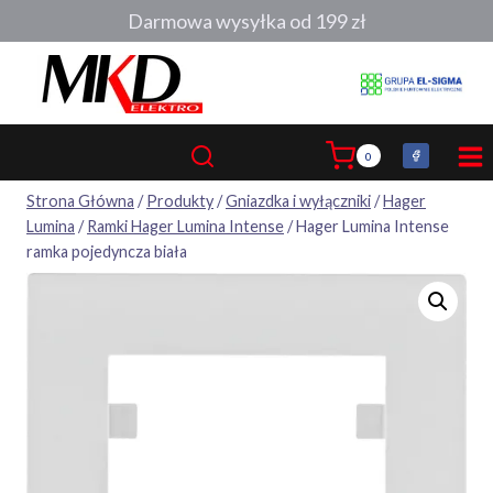
Przejdź
Darmowa wysyłka od 199 zł
do
treści
0
Strona Główna
/
Produkty
/
Gniazdka i wyłączniki
/
Hager
Lumina
/
Ramki Hager Lumina Intense
/
Hager Lumina Intense
ramka pojedyncza biała