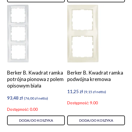
Berker B. Kwadrat ramka
Berker B. Kwadrat ramka
potrójna pionowa z polem
podwójna kremowa
opisowym biała
11,25
zł
(
9,15
zł
netto)
93,48
zł
(
76,00
zł
netto)
Dostępność: 9.00
Dostępność: 0.00
DODAJ DO KOSZYKA
DODAJ DO KOSZYKA