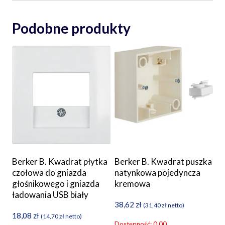
Podobne produkty
Berker B. Kwadrat płytka
Berker B. Kwadrat puszka
czołowa do gniazda
natynkowa pojedyncza
głośnikowego i gniazda
kremowa
ładowania USB biały
38,62
zł
(
31,40
zł
netto)
18,08
zł
(
14,70
zł
netto)
Dostępność: 0.00