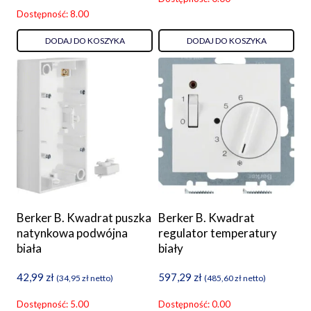
Dostępność: 8.00
DODAJ DO KOSZYKA
DODAJ DO KOSZYKA
Berker B. Kwadrat puszka
Berker B. Kwadrat
natynkowa podwójna
regulator temperatury
biała
biały
42,99
zł
597,29
zł
(
34,95
zł
netto)
(
485,60
zł
netto)
Dostępność: 5.00
Dostępność: 0.00