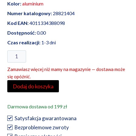
Kolor:
aluminium
Numer katalogowy:
28821404
Kod EAN:
4011334388098
Dostępność:
0.00
Czas realizacji:
1-3 dni
ilość
Głośnik
Zamawiasz więcej niż mamy na magazynie — dostawa może
alu
się opóźnić.
mat,
Dodaj do koszyka
Berker
B.Kwadrat
Darmowa dostawa od 199 zł
Satysfakcja gwarantowana
Bezproblemowe zwroty