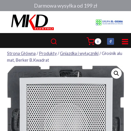
Przejdź
Darmowa wysyłka od 199 zł
do
treści
0
Strona Główna
/
Produkty
/
Gniazdka i wyłączniki
/
Głośnik alu
mat, Berker B.Kwadrat