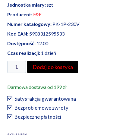
Jednostka miary:
szt
Producent:
F&F
Numer katalogowy:
PK-1P-230V
Kod EAN:
5908312595533
Dostępność:
12.00
Czas realizacji:
1 dzień
Dodaj do koszyka
Darmowa dostawa od 199 zł
Satysfakcja gwarantowana
Bezproblemowe zwroty
Bezpieczne płatności
SKU:
LN836