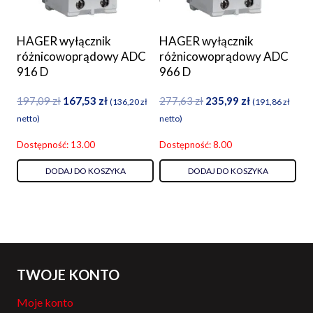
HAGER wyłącznik
HAGER wyłącznik
różnicowoprądowy ADC
różnicowoprądowy ADC
916 D
966 D
197,09
zł
167,53
zł
277,63
zł
235,99
zł
(
136,20
zł
(
191,86
zł
netto)
netto)
Dostępność: 13.00
Dostępność: 8.00
DODAJ DO KOSZYKA
DODAJ DO KOSZYKA
TWOJE KONTO
Moje konto