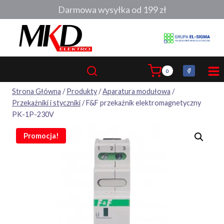
Darmowa wysyłka od 199 zł
0
Strona Główna
/
Produkty
/
Aparatura modułowa
/
Przekaźniki i styczniki
/
F&F przekaźnik elektromagnetyczny
PK-1P-230V
Promocja!