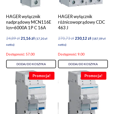
HAGER wyłącznik
HAGER wyłącznik
nadprądowy MCN116E
różnicowoprądowy CDC
Icn=6000A 1P C 16A
463 J
24,89
zł
21,16
zł
270,73
zł
230,12
zł
(
17,20
zł
(
187,09
zł
netto)
netto)
Dostępność: 57.00
Dostępność: 9.00
DODAJ DO KOSZYKA
DODAJ DO KOSZYKA
Promocja!
Promocja!