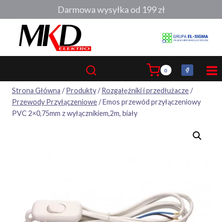
Przejdź
Darmowa wysyłka od 199 zł
do
treści
0
Strona Główna
/
Produkty
/
Rozgałęźniki i przedłużacze
/
Przewody Przyłączeniowe
/
Emos przewód przyłączeniowy
PVC 2×0,75mm z wyłącznikiem,2m, biały