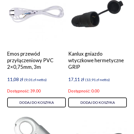
Emos przewód
Kanlux gniazdo
przyłączeniowy PVC
wtyczkowe hermetyczne
2×0,75mm, 3m
GRIP
11,08
zł
17,11
zł
(
9,01
zł
netto)
(
13,91
zł
netto)
Dostępność: 39.00
Dostępność: 0.00
DODAJ DO KOSZYKA
DODAJ DO KOSZYKA