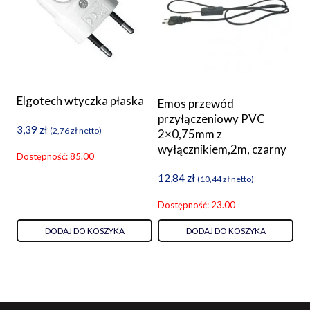
Elgotech wtyczka płaska
Emos przewód
przyłączeniowy PVC
3,39
zł
(
2,76
zł
netto)
2×0,75mm z
wyłącznikiem,2m, czarny
Dostępność: 85.00
12,84
zł
(
10,44
zł
netto)
Dostępność: 23.00
DODAJ DO KOSZYKA
DODAJ DO KOSZYKA