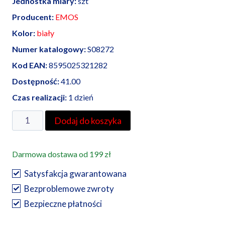
Jednostka miary:
szt
Producent:
EMOS
Kolor:
biały
Numer katalogowy:
S08272
Kod EAN:
8595025321282
Dostępność:
41.00
Czas realizacji:
1 dzień
ilość
Dodaj do koszyka
Emos
przewód
Darmowa dostawa od 199 zł
przyłączeniowy
PVC
Satysfakcja gwarantowana
2x0,75mm
Bezproblemowe zwroty
z
Bezpieczne płatności
wyłącznikiem,2m,