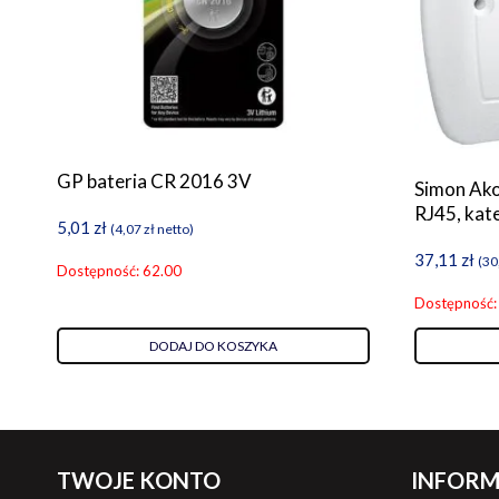
GP bateria CR 2016 3V
Simon Ak
RJ45, kate
5,01
zł
(
4,07
zł
netto)
37,11
zł
(
30
Dostępność: 62.00
Dostępność:
DODAJ DO KOSZYKA
TWOJE KONTO
INFORM