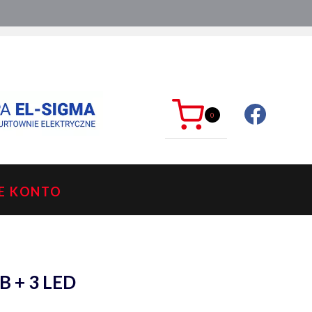
ć?
sklep@mkdelektro.pl
0
E KONTO
B + 3 LED