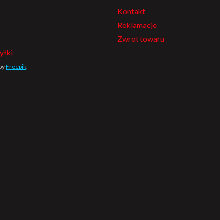
Kontakt
Reklamacje
Zwrot towaru
yłki
 by
Freepik
.