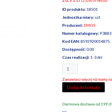
(
23,50
zł
netto)
ID produktu:
18501
Jednostka miary:
szt
Producent:
EMOS
Numer katalogowy:
P3883
Kod EAN:
8592920014875
Dostępność:
0.00
Czas realizacji:
1-3 dni
ilość
Emos
Zamawiasz więcej niż mamy na
latarka
COB
Dodaj do koszyka
+
3
Darmowa dostawa od 199 zł
LED