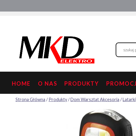
Przejdź
Hurtownia elektryczna
Doradztwo
do
treści
HOME
O NAS
PRODUKTY
PROMOC
Strona Główna
/
Produkty
/
Dom Warsztat Akcesoria
/
Latarki