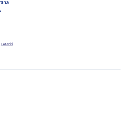
wana
y
,
Latarki