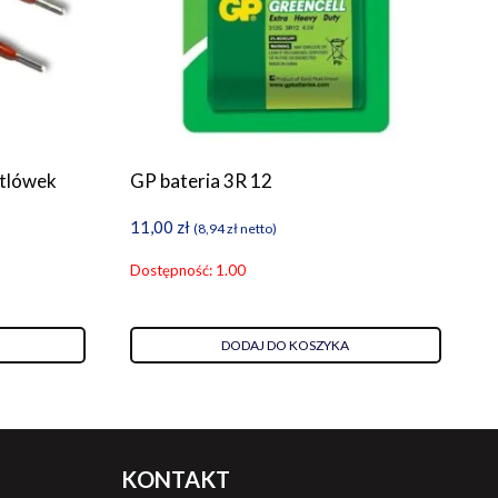
etlówek
GP bateria 3R 12
11,00
zł
(
8,94
zł
netto)
Dostępność: 1.00
DODAJ DO KOSZYKA
KONTAKT