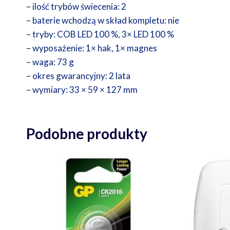
– ilość trybów świecenia: 2
– baterie wchodzą w skład kompletu: nie
– tryby: COB LED 100 %, 3× LED 100 %
– wyposażenie: 1× hak, 1× magnes
– waga: 73 g
– okres gwarancyjny: 2 lata
– wymiary: 33 × 59 × 127 mm
Podobne produkty