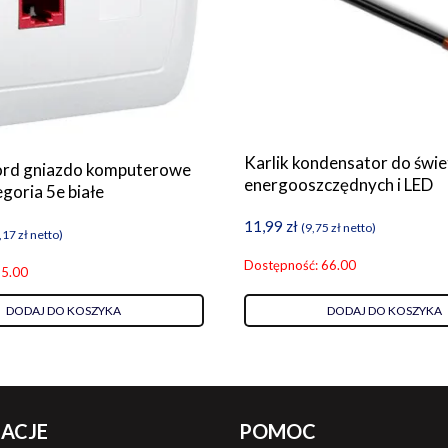
Karlik kondensator do świ
ord gniazdo komputerowe
energooszczędnych i LED
goria 5e białe
11,99
zł
(
9,75
zł
netto)
,17
zł
netto)
Dostępność: 66.00
 5.00
DODAJ DO KOSZYKA
DODAJ DO KOSZYKA
ACJE
POMOC