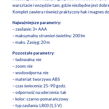
warsztacie i wszędzie tam, gdzie niezbędne jest dobr
Komplet zawiera również praktyczny hak i magnes do
Najważniejsze parametry:
– zasilanie: 3× AAA
– maksymalny strumień świetlny: 200 lm
– maks. Zasięg: 20 m
Pozostałe parametry:
– ładowalna: nie
– zoom: nie
– wodoodporna: nie
– materiał: tworzywo ABS
– czas świecenia: 25–90 godz.
– odporność na uderzenia: tak
– kolor: czarno-pomarańczowy
– typ zasilania: LR03 (1,5 V)