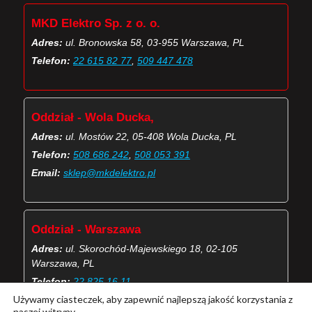
MKD Elektro Sp. z o. o.
Adres:
ul. Bronowska 58, 03-955 Warszawa, PL
Telefon:
22 615 82 77
,
509 447 478
Oddział - Wola Ducka,
Adres:
ul. Mostów 22, 05-408 Wola Ducka, PL
Telefon:
508 686 242
,
508 053 391
Email:
sklep@mkdelektro.pl
Oddział - Warszawa
Adres:
ul. Skorochód-Majewskiego 18, 02-105
Warszawa, PL
Telefon:
22 825 16 11
Używamy ciasteczek, aby zapewnić najlepszą jakość korzystania z
Email:
skorochod@mkdelektro.pl
naszej witryny.