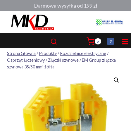
Przejdź
Darmowa wysyłka od 199 zł
do
treści
0
Strona Główna
/
Produkty
/
Rozdzielnice elektryczne
/
Osprzęt łączeniowy
/
Złączki szynowe
/
EM Group złączka
szynowa 35/50 mm² żółta