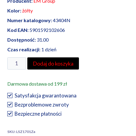
Producent:
EM Group
Kolor:
żółty
Numer katalogowy:
43404N
Kod EAN:
5901592102606
Dostępność:
31.00
Czas realizacji:
1 dzień
ilość
Dodaj do koszyka
EM
Group
Darmowa dostawa od 199 zł
złączka
szynowa
Satysfakcja gwarantowana
35/50
Bezproblemowe zwroty
mm²
Bezpieczne płatności
żółta
SKU:
LSZ1701Za