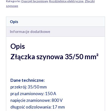
Kategorie:
Osprzęt łączeniowy
,
Rozdzielnice elektryczne
,
Złączki
szynowe
Opis
Informacje dodatkowe
Opis
Złączka szynowa 35/50 mm²
Dane techniczne:
przekrój: 35/50 mm
prąd znamionowy: 150 A
napięcie znamionowe: 800 V
długość odizolowania: 17 mm