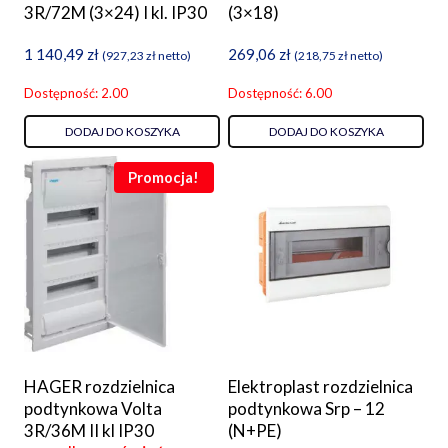
3R/72M (3×24) I kl. IP30
(3×18)
1 140,49
zł
269,06
zł
(
927,23
zł
netto)
(
218,75
zł
netto)
Dostępność: 2.00
Dostępność: 6.00
DODAJ DO KOSZYKA
DODAJ DO KOSZYKA
Promocja!
HAGER rozdzielnica
Elektroplast rozdzielnica
podtynkowa Volta
podtynkowa Srp – 12
3R/36M II kl IP30
(N+PE)