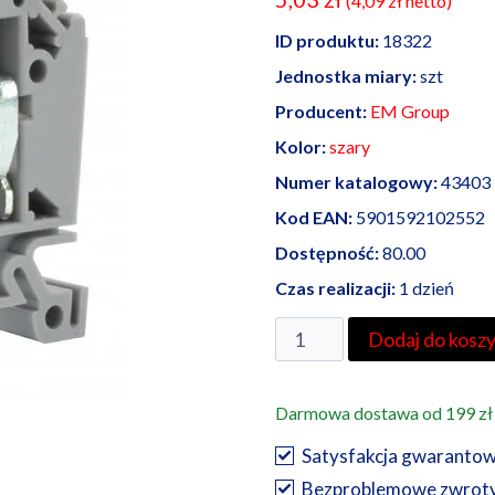
(
4,09
zł
netto)
ID produktu:
18322
Jednostka miary:
szt
Producent:
EM Group
Kolor:
szary
Numer katalogowy:
43403
Kod EAN:
5901592102552
Dostępność:
80.00
Czas realizacji:
1 dzień
ilość
Dodaj do kosz
EM
Group
Darmowa dostawa od 199 zł
złączka
szynowa
Satysfakcja gwaranto
16/25
Bezproblemowe zwrot