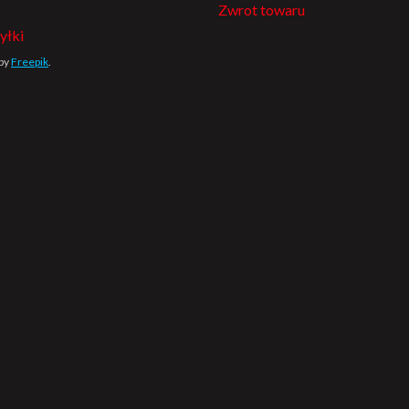
Zwrot towaru
yłki
 by
Freepik
.