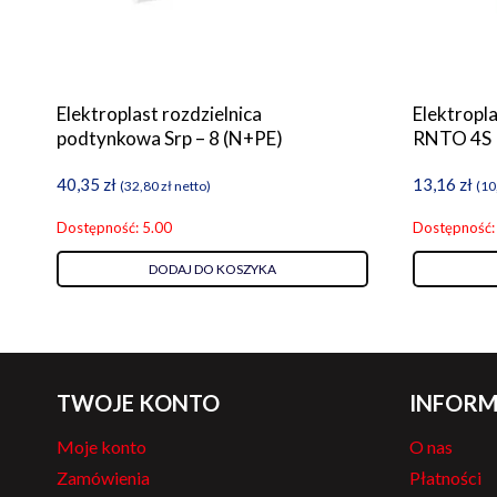
Elektroplast rozdzielnica
Elektropl
podtynkowa Srp – 8 (N+PE)
RNTO 4S
40,35
zł
13,16
zł
(
32,80
zł
netto)
(
10
Dostępność: 5.00
Dostępność:
DODAJ DO KOSZYKA
TWOJE KONTO
INFORM
Moje konto
O nas
Zamówienia
Płatności