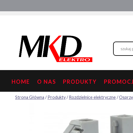
Przejdź
Hurtownia elektryczna
Doradztwo
do
treści
HOME
O NAS
PRODUKTY
PROMOC
Strona Główna
/
Produkty
/
Rozdzielnice elektryczne
/
Osprzę