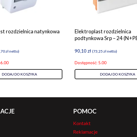
ast rozdzielnica natynkowa
Elektroplast rozdzielnica
podtynkowa Srp – 24 (N+P
90,10
zł
,70
zł
netto)
(
73,25
zł
netto)
 6.00
Dostępność: 5.00
DODAJ DO KOSZYKA
DODAJ DO KOSZYKA
ACJE
POMOC
Kontakt
Reklamacje