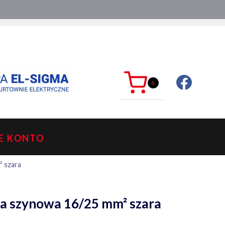
ć?
sklep@mkdelektro.pl
0
E KONTO
 szara
a szynowa 16/25 mm² szara