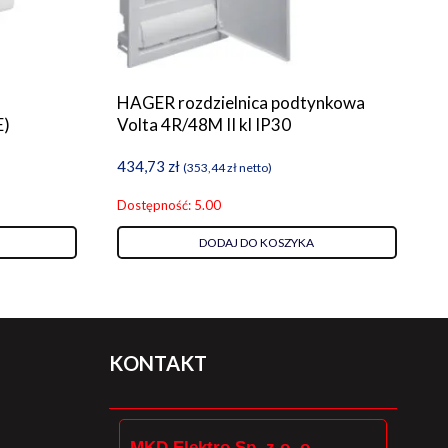
HAGER rozdzielnica podtynkowa
E)
Volta 4R/48M II kl IP30
434,73
zł
(
353,44
zł
netto)
Dostępność: 5.00
DODAJ DO KOSZYKA
KONTAKT
MKD Elektro Sp. z o. o.