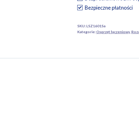
mm²
Bezpieczne płatności
szara
SKU:
LSZ1601Sa
Kategorie:
Osprzęt łączeniowy
,
Rozd