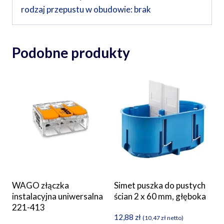
rodzaj przepustu w obudowie: brak
Podobne produkty
WAGO złączka
Simet puszka do pustych
instalacyjna uniwersalna
ścian 2 x 60 mm, głęboka
221-413
12,88
zł
(
10,47
zł
netto)