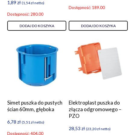
1,89
zł
(
1,54
zł
netto)
Dostępność: 189.00
Dostępność: 280.00
DODAJ DO KOSZYKA
DODAJ DO KOSZYKA
Simet puszka do pustych
Elektroplast puszka do
ścian 60mm, głęboka
złącza odgromowego –
PZO
6,78
zł
(
5,51
zł
netto)
28,53
zł
(
23,20
zł
netto)
Dostępność: 404.00