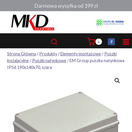
Przejdź
Darmowa wysyłka od 199 zł
do
treści
0
Strona Główna
/
Produkty
/
Elementy montażowe
/
Puszki
instalacyjne
/
Puszki natynkowe
/
EM Group puszka natynkowa
IP56 190x140x70, szara