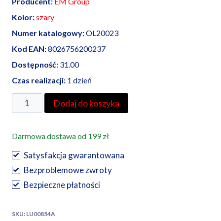
Producent:
EM Group
Kolor:
szary
Numer katalogowy:
OL20023
Kod EAN:
8026756200237
Dostępność:
31.00
Czas realizacji:
1 dzień
ilość
Dodaj do koszyka
EM
Group
Darmowa dostawa od 199 zł
puszka
natynkowa
Satysfakcja gwarantowana
IP56
Bezproblemowe zwroty
190x140x70,
Bezpieczne płatności
szara
SKU:
LU00854A