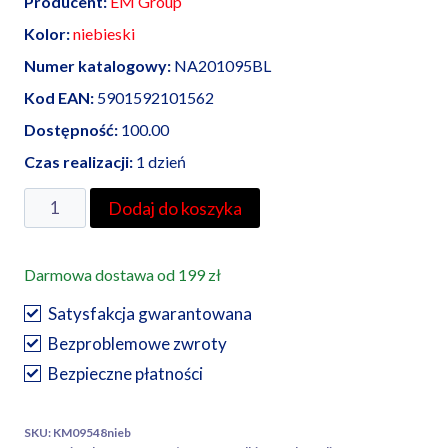
Producent:
EM Group
Kolor:
niebieski
Numer katalogowy:
NA201095BL
Kod EAN:
5901592101562
Dostępność:
100.00
Czas realizacji:
1 dzień
ilość
Dodaj do koszyka
EM
Group
Darmowa dostawa od 199 zł
koszulka
termokurczliwa
Satysfakcja gwarantowana
9,5/4,8,
Bezproblemowe zwroty
niebieska
Bezpieczne płatności
SKU:
KM09548nieb