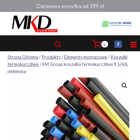
Przejdź
Darmowa wysyłka od 199 zł
do
treści
0
Strona Główna
/
Produkty
/
Elementy montażowe
/
Koszulki
termokurczliwe
/
EM Group koszulka termokurczliwa 9,5/4,8,
niebieska