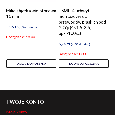
Milio złączka wielotorowa
USMP-4 uchwyt
16 mm
montażowy do
przewodów płaskich pod
5,36
zł
YDYp (4×1.5-2.5)
(
4,36
zł
netto)
opk.-100szt.
Dostępność: 48.00
5,76
zł
(
4,68
zł
netto)
Dostępność: 17.00
DODAJ DO KOSZYKA
DODAJ DO KOSZYKA
TWOJE KONTO
Moje konto