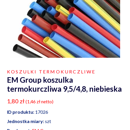
KOSZULKI TERMOKURCZLIWE
EM Group koszulka
termokurczliwa 9,5/4,8, niebieska
1,80
zł
(
1,46
zł
netto)
ID produktu:
17026
Jednostka miary:
szt