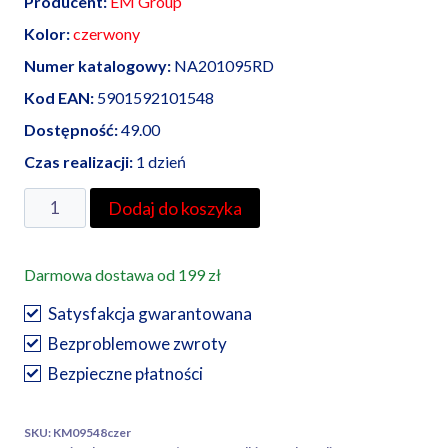
Producent:
EM Group
Kolor:
czerwony
Numer katalogowy:
NA201095RD
Kod EAN:
5901592101548
Dostępność:
49.00
Czas realizacji:
1 dzień
ilość
Dodaj do koszyka
EM
Group
Darmowa dostawa od 199 zł
koszulka
termokurczliwa
Satysfakcja gwarantowana
9,5/4,8,
Bezproblemowe zwroty
czerwona
Bezpieczne płatności
SKU:
KM09548czer