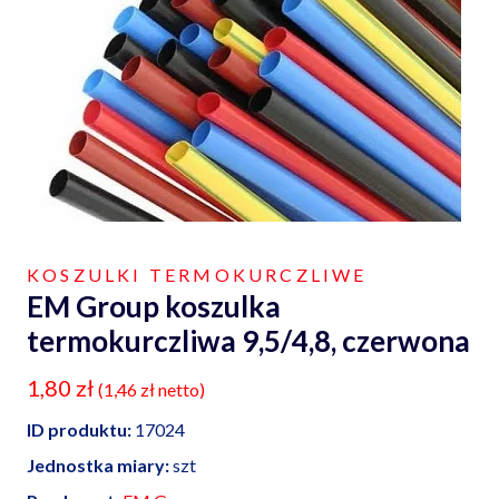
KOSZULKI TERMOKURCZLIWE
EM Group koszulka
termokurczliwa 9,5/4,8, czerwona
1,80
zł
(
1,46
zł
netto)
ID produktu:
17024
Jednostka miary:
szt