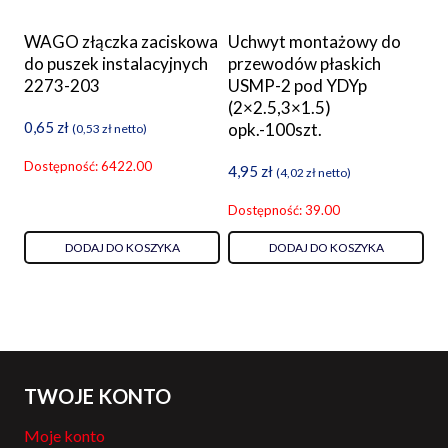
WAGO złączka zaciskowa
Uchwyt montażowy do
do puszek instalacyjnych
przewodów płaskich
2273-203
USMP-2 pod YDYp
(2×2.5,3×1.5)
0,65
zł
opk.-100szt.
(
0,53
zł
netto)
Dostępność: 6422.00
4,95
zł
(
4,02
zł
netto)
Dostępność: 39.00
DODAJ DO KOSZYKA
DODAJ DO KOSZYKA
TWOJE KONTO
Moje konto