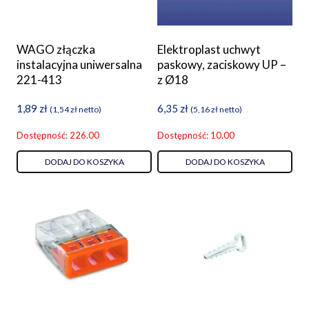
WAGO złączka
Elektroplast uchwyt
instalacyjna uniwersalna
paskowy, zaciskowy UP –
221-413
z Ø18
1,89
zł
6,35
zł
(
1,54
zł
netto)
(
5,16
zł
netto)
Dostępność: 226.00
Dostępność: 10.00
DODAJ DO KOSZYKA
DODAJ DO KOSZYKA