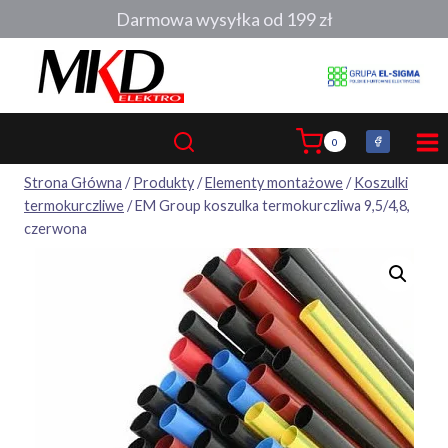
Przejdź
Darmowa wysyłka od 199 zł
do
treści
0
Strona Główna
/
Produkty
/
Elementy montażowe
/
Koszulki
termokurczliwe
/
EM Group koszulka termokurczliwa 9,5/4,8,
czerwona