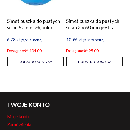
Simet puszka do pustych
Simet puszka do pustych
ścian 60mm, głęboka
ścian 2 x 60 mm płytka
6,78
zł
10,96
zł
(
5,51
zł
netto)
(
8,91
zł
netto)
Dostępność: 404.00
Dostępność: 95.00
DODAJ DO KOSZYKA
DODAJ DO KOSZYKA
TWOJE KONTO
Moje konto
Zamówienia