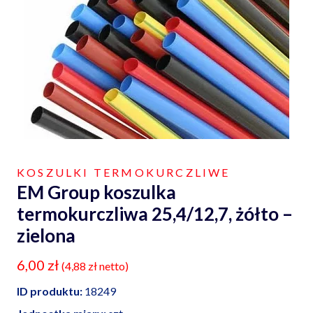
KOSZULKI TERMOKURCZLIWE
EM Group koszulka
termokurczliwa 25,4/12,7, żółto –
zielona
6,00
zł
(
4,88
zł
netto)
ID produktu:
18249