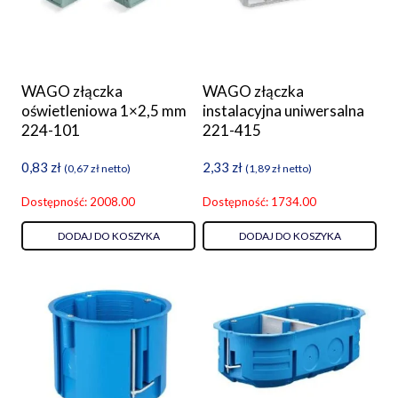
WAGO złączka
WAGO złączka
oświetleniowa 1×2,5 mm
instalacyjna uniwersalna
224-101
221-415
0,83
zł
2,33
zł
(
0,67
zł
netto)
(
1,89
zł
netto)
Dostępność: 2008.00
Dostępność: 1734.00
DODAJ DO KOSZYKA
DODAJ DO KOSZYKA