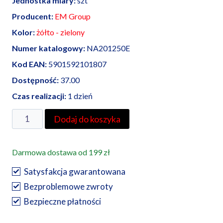
Jednostka miary:
szt
Producent:
EM Group
Kolor:
żółto - zielony
Numer katalogowy:
NA201250E
Kod EAN:
5901592101807
Dostępność:
37.00
Czas realizacji:
1 dzień
ilość
Dodaj do koszyka
EM
Group
Darmowa dostawa od 199 zł
koszulka
termokurczliwa
Satysfakcja gwarantowana
25,4/12,7,
Bezproblemowe zwroty
żółto
Bezpieczne płatności
-
zielona