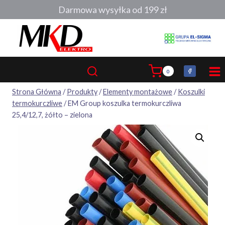
Przejdź
Darmowa wysyłka od 199 zł
do
treści
0
Strona Główna
/
Produkty
/
Elementy montażowe
/
Koszulki
termokurczliwe
/
EM Group koszulka termokurczliwa
25,4/12,7, żółto – zielona