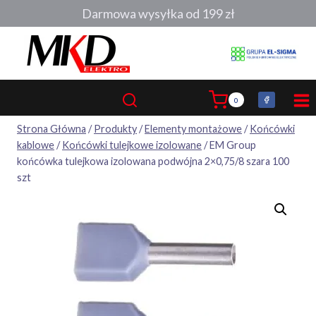
Przejdź
Darmowa wysyłka od 199 zł
do
treści
0
Strona Główna
/
Produkty
/
Elementy montażowe
/
Końcówki
kablowe
/
Końcówki tulejkowe izolowane
/
EM Group
końcówka tulejkowa izolowana podwójna 2×0,75/8 szara 100
szt