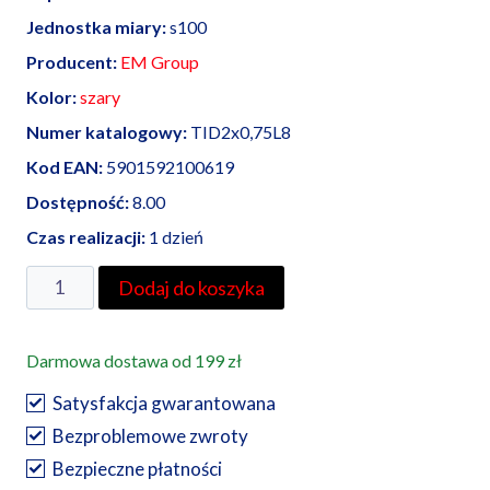
Jednostka miary:
s100
Producent:
EM Group
Kolor:
szary
Numer katalogowy:
TID2x0,75L8
Kod EAN:
5901592100619
Dostępność:
8.00
Czas realizacji:
1 dzień
ilość
Dodaj do koszyka
EM
Group
Darmowa dostawa od 199 zł
końcówka
tulejkowa
Satysfakcja gwarantowana
izolowana
Bezproblemowe zwroty
podwójna
Bezpieczne płatności
2x0,75/8