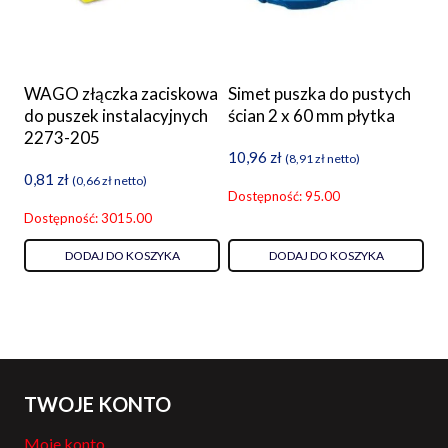
WAGO złączka zaciskowa
Simet puszka do pustych
do puszek instalacyjnych
ścian 2 x 60 mm płytka
2273-205
10,96
zł
(
8,91
zł
netto)
0,81
zł
(
0,66
zł
netto)
Dostępność: 95.00
Dostępność: 3015.00
DODAJ DO KOSZYKA
DODAJ DO KOSZYKA
TWOJE KONTO
Moje konto