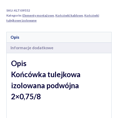
szara
SKU:
KLTI09552
100
Kategorie:
Elementy montażowe
,
Końcówki kablowe
,
Końcówki
szt
tulejkowe izolowane
Opis
Informacje dodatkowe
Opis
Końcówka tulejkowa
izolowana podwójna
2×0,75/8